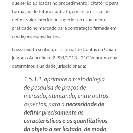
que serão aplicadas no procedimento licitatório para
Receba por RSS
formação do futuro contrato, corre-se o risco de
definir valor inferior ou superior ao usualmente
praticado no mercado para contratação firmada em
Av. Sete de Setembro, 4698
condições equivalentes.
Batel
Curitiba
/
PR
CEP
80240-000
Nesse exato sentido, o Tribunal de Contas da União
Telefone (41) 2109-8666
julgou o Acórdão nº 2.908/2013 – 2ª Câmara, no qual
Whatsapp (41) 98881-6616
determinou à unidade jurisdicionada:
1.5.1.1. aprimore a metodologia
de pesquisa de preços de
mercado, atentando, entre outros
aspectos, para a
necessidade de
definir precisamente as
características e os quantitativos
do objeto a ser licitado, de modo