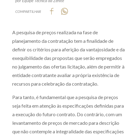
por Equipe Técnica da Zênite
Produtos e serviços
COMPARTILHAR
Zênite Fácil IA
A pesquisa de preços realizada na fase de
Zênite Play
planejamento da contratação tem a finalidade de
Orientação por Escrito
definir os critérios para aferição da vantajosidade e da
Mentoria Zênite
exequibilidade das propostas que serão empregados
no julgamento das ofertas licitação, além de permitir à
Capacitação
entidade contratante avaliar a própria existência de
recursos para celebração da contratação.
Zênite Online
Para tanto, é fundamental que a pesquisa de preços
Eventos presenciais
seja feita em atenção às especificações definidas para
Zênite in Company
a execução do futuro contrato. Do contrário, com um
Diferenciais
levantamento de preços de mercado para descrição
que não contemple a integralidade das especificações