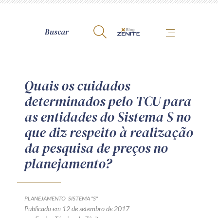
A Zênite
Quais os cuidados
determinados pelo TCU para
Como publicar conosco
as entidades do Sistema S no
Site da Zênite
que diz respeito à realização
Contato
da pesquisa de preços no
Termos de uso
planejamento?
Política de Privacidade
Guia de Direitos dos Titulares de Dados
Encarregado (contato)
PLANEJAMENTO
SISTEMA "S"
Publicado em 12 de setembro de 2017