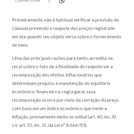
COMPARTILHAR
Produtos e serviços
Primeiramente, não é habitual verificar a previsão de
Zênite Fácil IA
cláusula prevendo o reajuste dos preços registrado
Zênite Play
em ata quando seu objeto versa sobre o fornecimento
Orientação por Escrito
de bens.
Mentoria Zênite
Uma das principais razões para tanto, acredita-se,
recai sobre o fato de a finalidade do reajuste ser a
Capacitação
recomposição dos efeitos inflacionários que
determinam prejuízo à manutenção do equilíbrio
Zênite Online
econômico-financeiro e, regra geral, essa
Eventos presenciais
recomposição ocorre por meio da correção do preço
Zênite in Company
com base em um índice econômico que mede a
Diferenciais
inflação, previamente eleito no edital (art. 40, inc. XI
c/c art. 55, inc. III, da Lei nº 8.666/93).