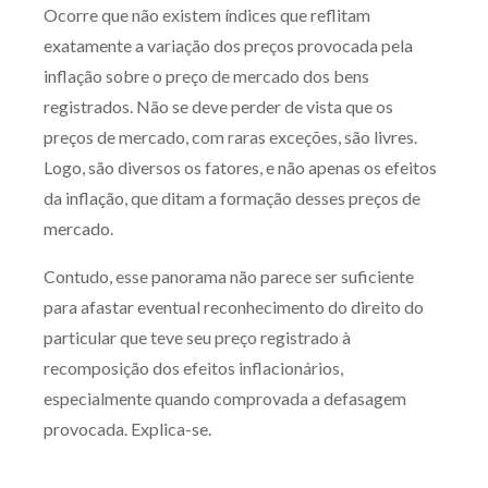
Ocorre que não existem índices que reflitam
Receba por RSS
exatamente a variação dos preços provocada pela
inflação sobre o preço de mercado dos bens
registrados. Não se deve perder de vista que os
Av. Sete de Setembro, 4698
preços de mercado, com raras exceções, são livres.
Batel
Curitiba
/
PR
CEP
80240-000
Logo, são diversos os fatores, e não apenas os efeitos
Telefone (41) 2109-8666
da inflação, que ditam a formação desses preços de
Whatsapp (41) 98881-6616
mercado.
Contudo, esse panorama não parece ser suficiente
para afastar eventual reconhecimento do direito do
particular que teve seu preço registrado à
recomposição dos efeitos inflacionários,
especialmente quando comprovada a defasagem
provocada. Explica-se.