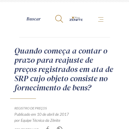
A Zênite
Quando começa a contar o
prazo para reajuste de
Como publicar conosco
preços registrados em ata de
Site da Zênite
SRP cujo objeto consiste no
Contato
fornecimento de bens?
Termos de uso
Política de Privacidade
Guia de Direitos dos Titulares de Dados
REGISTRO DE PREÇOS
Encarregado (contato)
Publicado em 10 de abril de 2017
por Equipe Técnica da Zênite