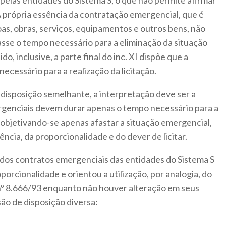
pelas entidades do Sistema S, o que não permite afirmar
 própria essência da contratação emergencial, que é
as, obras, serviços, equipamentos e outros bens, não
sse o tempo necessário para a eliminação da situação
o, inclusive, a parte final do inc. XI dispõe que a
ecessário para a realização da licitação.
 disposição semelhante, a interpretação deve ser a
rgenciais devem durar apenas o tempo necessário para a
, objetivando-se apenas afastar a situação emergencial,
ência, da proporcionalidade e do dever de licitar.
 dos contratos emergenciais das entidades do Sistema S
porcionalidade e orientou a utilização, por analogia, do
 nº 8.666/93 enquanto não houver alteração em seus
ão de disposição diversa: