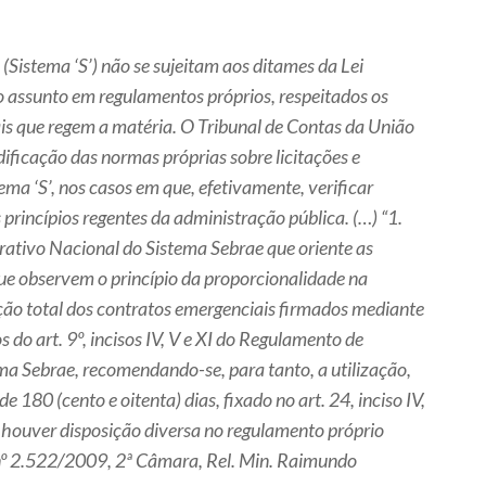
Sistema ‘S’) não se sujeitam aos ditames da Lei
o assunto em regulamentos próprios, respeitados os
nais que regem a matéria. O Tribunal de Contas da União
ficação das normas próprias sobre licitações e
ema ‘S’, nos casos em que, efetivamente, verificar
s princípios regentes da administração pública. (…) “1.
ativo Nacional do Sistema Sebrae que oriente as
ue observem o princípio da proporcionalidade na
ção total dos contratos emergenciais firmados mediante
s do art. 9º, incisos IV, V e XI do Regulamento de
ma Sebrae, recomendando-se, para tanto, a utilização,
 180 (cento e oitenta) dias, fixado no art. 24, inciso IV,
houver disposição diversa no regulamento próprio
nº 2.522/2009, 2ª Câmara, Rel. Min. Raimundo