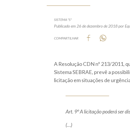
SISTEMA "S"
Publicado em 26 de dezembro de 2018
por Equ
COMPARTILHAR
A Resolução CDN nº 213/2011, que
Sistema SEBRAE, prevê a possibil
licitação em situações de urgênci
Art. 9º A licitação poderá ser d
(…)