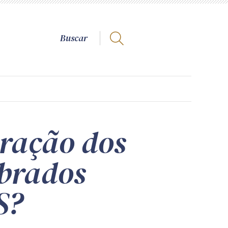
ração dos
ebrados
S?