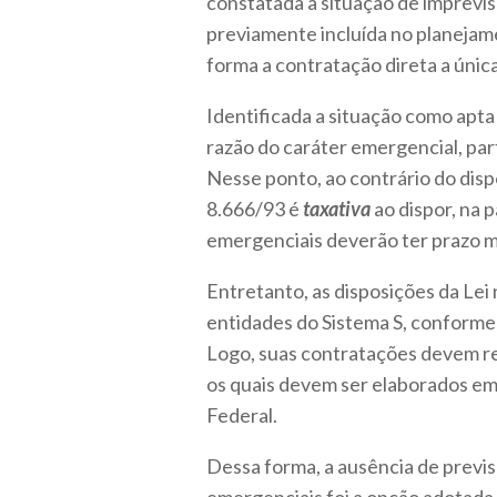
constatada a situação de imprevisib
previamente incluída no planejam
forma a contratação direta a única
Identificada a situação como apta
razão do caráter emergencial, par
Nesse ponto, ao contrário do disp
8.666/93 é
taxativa
ao dispor, na p
emergenciais deverão ter prazo má
Entretanto, as disposições da Lei
entidades do Sistema S, conforme
Logo, suas contratações devem re
os quais devem ser elaborados em 
Federal.
Dessa forma, a ausência de previ