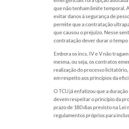
emergenciais foi a opção adotada 
que não tenham limite temporal. A
evitar danos à segurança de pesso
permite que a contratação ultrapa
que causou o prejuízo. Nesse sentid
contratação dever durar o tempo n
Embora os incs. IV e V não tragam
mesma, ou seja, os contratos eme
realização do processo licitatório
em respeito aos princípios da efici
O TCU já enfatizou que a duração
devem respeitar o princípio da pro
prazo de 180 dias previsto na Lei
regulamentos próprios para inclus