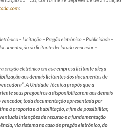
ientação do TCU, conforme se depreende de anotação
tada.com
:
etrônico – Licitação – Pregão eletrônico – Publicidade –
documentação do licitante declarado vencedor –
ra pregão eletrônico em que
empresa licitante alega
nibilização aos demais licitantes dos documentos de
 vencedora”.
A Unidade Técnica propôs que a
riente seus pregoeiros a disponibilizarem aos demais
o o vencedor, toda documentação apresentada por
ne à proposta e à habilitação, a fim de possibilitar,
 eventuais intenções de recurso e a fundamentação
ência, via sistema no caso de pregão eletrônico, do