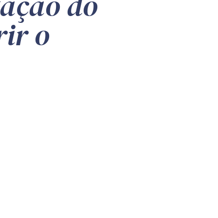
tação do
ir o