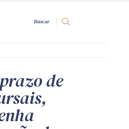
 prazo de
ursais,
tenha