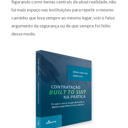
figurando como temas centrais da atual realidade, não
Produtos e serviços
há mais espaço nas instituições para repetir o mesmo
caminho que leva sempre ao mesmo lugar, sob o falso
Zênite Fácil IA
argumento da segurança ou de que sempre foi feito
Zênite Play
desse modo.
Orientação por Escrito
Mentoria Zênite
Capacitação
Zênite Online
Eventos presenciais
Zênite in Company
Diferenciais