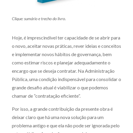
Receba por RSS
Clique: sumário e trecho do livro.
Av. Sete de Setembro, 4698
Hoje, é imprescindível ter capacidade de se abrir para
Batel
Curitiba
/
PR
CEP
80240-000
o novo, aceitar novas práticas, rever ideias e conceitos
Telefone (41) 2109-8666
e implementar novos hábitos de governança, bem
Whatsapp (41) 98881-6616
como estimar riscos e planejar adequadamente o
encargo que se deseja contratar. Na Administração
Pública, uma condição indispensável para consolidar o
grande desafio atual é viabilizar o que podemos
chamar de “contratação eficiente”.
Por isso, a grande contribuição da presente obra é
deixar claro que há uma nova solução para um
problema antigo e que ela não pode ser ignorada pelo