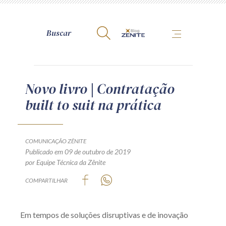
A Zênite
Novo livro | Contratação
built to suit na prática
Como publicar conosco
Site da Zênite
Contato
COMUNICAÇÃO ZÊNITE
Publicado em 09 de outubro de 2019
Termos de uso
por Equipe Técnica da Zênite
Política de Privacidade
COMPARTILHAR
Guia de Direitos dos Titulares de Dados
Encarregado (contato)
Em tempos de soluções disruptivas e de inovação