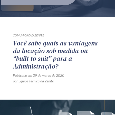
Produtos e serviços
Zênite Fácil IA
Zênite Play
Orientação por Escrito
COMUNICAÇÃO ZÊNITE
Você sabe quais as vantagens
Mentoria Zênite
da locação sob medida ou
“built to suit” para a
Capacitação
Administração?
Publicado em 09 de março de 2020
Zênite Online
por Equipe Técnica da Zênite
Eventos presenciais
Zênite in Company
Diferenciais