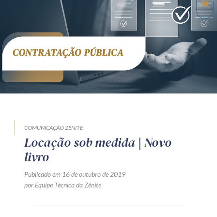
Receba por RSS
Av. Sete de Setembro, 4698
Batel
Curitiba
/
PR
CEP
80240-000
Telefone (41) 2109-8666
Whatsapp (41) 98881-6616
COMUNICAÇÃO ZÊNITE
Locação sob medida | Novo
livro
Publicado em 16 de outubro de 2019
por Equipe Técnica da Zênite