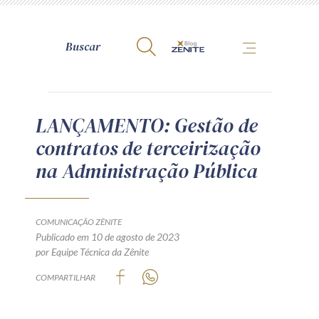
A Zênite
LANÇAMENTO: Gestão de
contratos de terceirização
Como publicar conosco
na Administração Pública
Site da Zênite
Contato
Termos de uso
COMUNICAÇÃO ZÊNITE
Publicado em 10 de agosto de 2023
Política de Privacidade
por Equipe Técnica da Zênite
Guia de Direitos dos Titulares de Dados
COMPARTILHAR
Encarregado (contato)