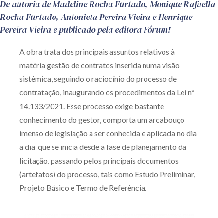
De autoria de Madeline Rocha Furtado, Monique Rafaella
Produtos e serviços
Rocha Furtado, Antonieta Pereira Vieira e Henrique
Pereira Vieira e publicado pela editora Fórum!
Zênite Fácil IA
A obra trata dos principais assuntos relativos à
Zênite Play
matéria gestão de contratos inserida numa visão
Orientação por Escrito
sistêmica, seguindo o raciocínio do processo de
Mentoria Zênite
contratação, inaugurando os procedimentos da Lei nº
14.133/2021. Esse processo exige bastante
Capacitação
conhecimento do gestor, comporta um arcabouço
imenso de legislação a ser conhecida e aplicada no dia
Zênite Online
a dia, que se inicia desde a fase de planejamento da
Eventos presenciais
licitação, passando pelos principais documentos
Zênite in Company
(artefatos) do processo, tais como Estudo Preliminar,
Projeto Básico e Termo de Referência.
Diferenciais