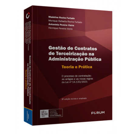
Receba por RSS
Av. Sete de Setembro, 4698
Batel
Curitiba
/
PR
CEP
80240-000
Telefone (41) 2109-8666
Whatsapp (41) 98881-6616