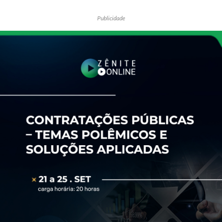
Receba por RSS
Publicidade
Av. Sete de Setembro, 4698
Batel
Curitiba
/
PR
CEP
80240-000
Telefone (41) 2109-8666
Whatsapp (41) 98881-6616