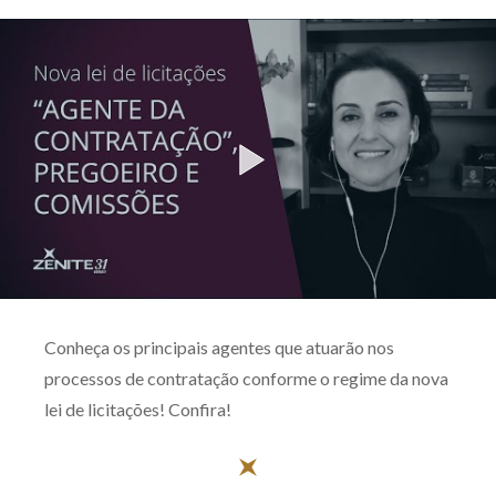
Produtos e serviços
Zênite Fácil IA
Zênite Play
Orientação por Escrito
Mentoria Zênite
Capacitação
Zênite Online
Conheça os principais agentes que atuarão nos
Eventos presenciais
processos de contratação conforme o regime da nova
Zênite in Company
lei de licitações! Confira!
Diferenciais