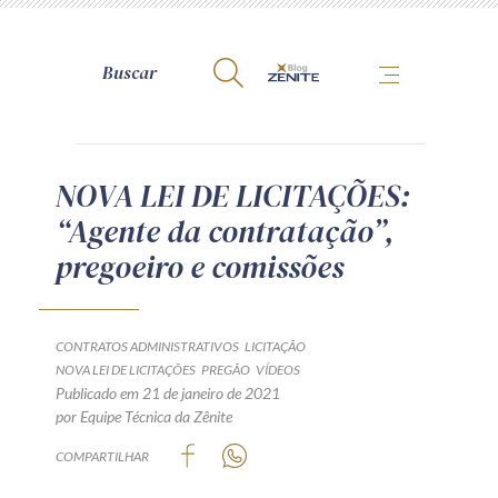
A Zênite
NOVA LEI DE LICITAÇÕES:
“Agente da contratação”,
Como publicar conosco
pregoeiro e comissões
Site da Zênite
Contato
Termos de uso
CONTRATOS ADMINISTRATIVOS
LICITAÇÃO
NOVA LEI DE LICITAÇÕES
Política de Privacidade
PREGÃO
VÍDEOS
Publicado em 21 de janeiro de 2021
Guia de Direitos dos Titulares de Dados
por Equipe Técnica da Zênite
Encarregado (contato)
COMPARTILHAR