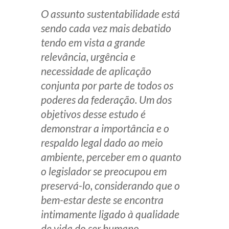
Produtos e serviços
O assunto sustentabilidade está
sendo cada vez mais debatido
Zênite Fácil IA
tendo em vista a grande
Zênite Play
relevância, urgência e
necessidade de aplicação
Orientação por Escrito
conjunta por parte de todos os
Mentoria Zênite
poderes da federação. Um dos
objetivos desse estudo é
Capacitação
demonstrar a importância e o
respaldo legal dado ao meio
Zênite Online
ambiente, perceber em o quanto
Eventos presenciais
o legislador se preocupou em
Zênite in Company
preservá-lo, considerando que o
Diferenciais
bem-estar deste se encontra
intimamente ligado à qualidade
de vida do ser humano.