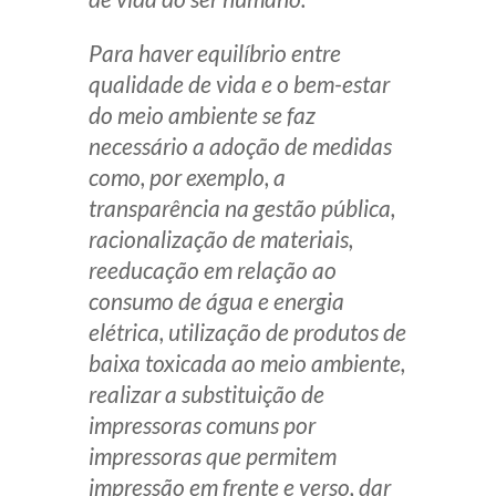
Receba por RSS
Para haver equilíbrio entre
qualidade de vida e o bem-estar
do meio ambiente se faz
Av. Sete de Setembro, 4698
necessário a adoção de medidas
Batel
Curitiba
/
PR
CEP
80240-000
como, por exemplo, a
Telefone (41) 2109-8666
transparência na gestão pública,
Whatsapp (41) 98881-6616
racionalização de materiais,
reeducação em relação ao
consumo de água e energia
elétrica, utilização de produtos de
baixa toxicada ao meio ambiente,
realizar a substituição de
impressoras comuns por
impressoras que permitem
impressão em frente e verso, dar