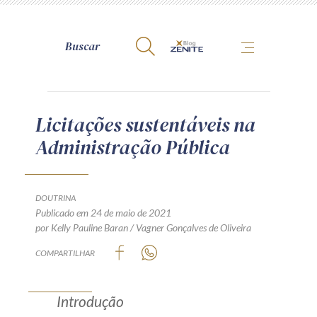
A Zênite
Licitações sustentáveis na
Administração Pública
Como publicar conosco
Site da Zênite
Contato
DOUTRINA
Publicado em 24 de maio de 2021
Termos de uso
por Kelly Pauline Baran / Vagner Gonçalves de Oliveira
Política de Privacidade
COMPARTILHAR
Guia de Direitos dos Titulares de Dados
Encarregado (contato)
Introdução