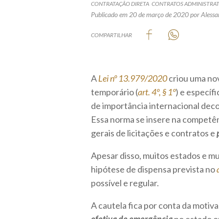
CONTRATAÇÃO DIRETA
CONTRATOS ADMINISTRA
Publicado em 20 de março de 2020
por Aless
COMPARTILHAR
A
Lei nº 13.979/2020
criou uma nov
temporário (
art. 4º, § 1º
) e específ
de importância internacional deco
Essa norma se insere na competênc
gerais de licitações e contratos e
Apesar disso, muitos estados e mu
hipótese de dispensa prevista no
possível e regular.
A cautela fica por conta da moti