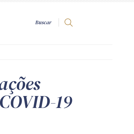
tações
 COVID-19