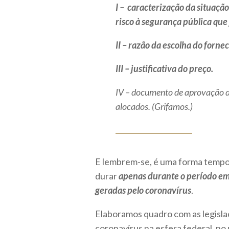
I – caracterização da situaçã
risco à segurança pública q
II – razão da escolha do forne
III – justificativa do preço.
IV – documento de aprovação do
alocados. (Grifamos.)
E lembrem-se, é uma forma tempor
durar
apenas durante o período em
geradas pelo coronavírus
.
Elaboramos quadro com as legisla
coronavírus na esfera federal, no