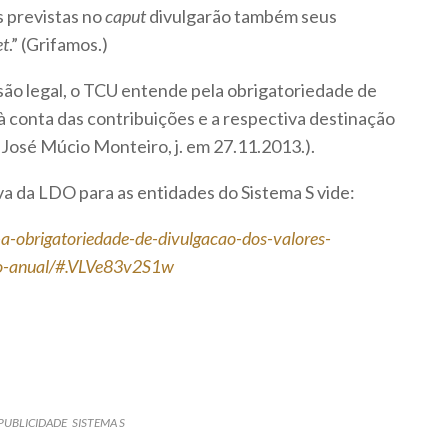
s previstas no
caput
divulgarão também seus
et
.” (Grifamos.)
são legal, o TCU entende pela obrigatoriedade de
à conta das contribuições e a respectiva destinação
 José Múcio Monteiro, j. em 27.11.2013.).
iva da LDO para as entidades do Sistema S vide:
-a-obrigatoriedade-de-divulgacao-dos-valores-
to-anual/#.VLVe83v2S1w
PUBLICIDADE
SISTEMA S