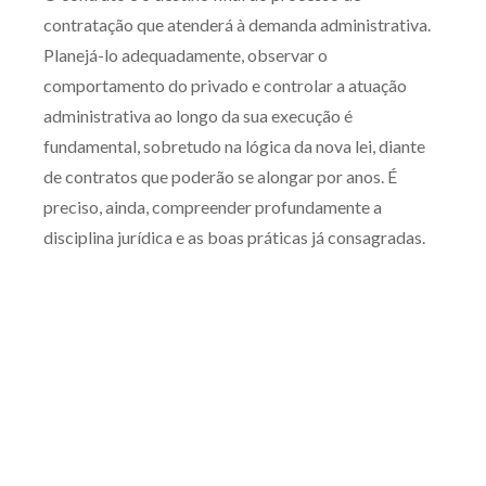
contratação que atenderá à demanda administrativa.
Receba por RSS
Planejá-lo adequadamente, observar o
comportamento do privado e controlar a atuação
Av. Sete de Setembro, 4698
administrativa ao longo da sua execução é
Batel
Curitiba
/
PR
CEP
80240-000
fundamental, sobretudo na lógica da nova lei, diante
de contratos que poderão se alongar por anos. É
Telefone (41) 2109-8666
preciso, ainda, compreender profundamente a
Whatsapp (41) 98881-6616
disciplina jurídica e as boas práticas já consagradas.