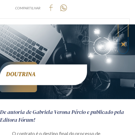
Produtos e serviços
COMPARTILHAR
Zênite Fácil IA
Zênite Play
Orientação por Escrito
Mentoria Zênite
Capacitação
Zênite Online
Eventos presenciais
Zênite in Company
De autoria de Gabriela Verona Pércio e publicado pela
Diferenciais
Editora Fórum!
O contrato é o destino final do processo de