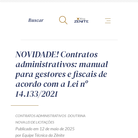
A Zênite
NOVIDADE! Contratos
administrativos: manual
Como publicar conosco
para gestores e fiscais de
Site da Zênite
acordo com a Lei nº
Contato
14.133/2021
Termos de uso
Política de Privacidade
Guia de Direitos dos Titulares de Dados
CONTRATOS ADMINISTRATIVOS
DOUTRINA
Encarregado (contato)
NOVA LEI DE LICITAÇÕES
Publicado em 12 de maio de 2025
por Equipe Técnica da Zênite