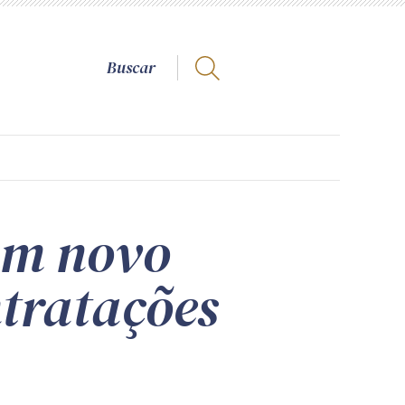
um novo
ntratações