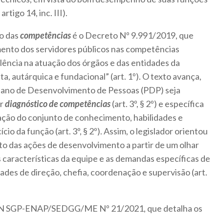
tigo 14, inc. III).
o das
competências
é o Decreto Nº 9.991/2019, que
ento dos servidores públicos nas competências
lência na atuação dos órgãos e das entidades da
ta, autárquica e fundacional” (art. 1º). O texto avança,
Plano de Desenvolvimento de Pessoas (PDP) seja
or
diagnóstico de competências
(art. 3º, § 2º) e específica
cação do conjunto de conhecimento, habilidades e
io da função (art. 3º, § 2º). Assim, o legislador orientou
 das ações de desenvolvimento a partir de um olhar
s características da equipe e as demandas específicas de
des de direção, chefia, coordenação e supervisão (art.
a IN SGP-ENAP/SEDGG/ME Nº 21/2021, que detalha os