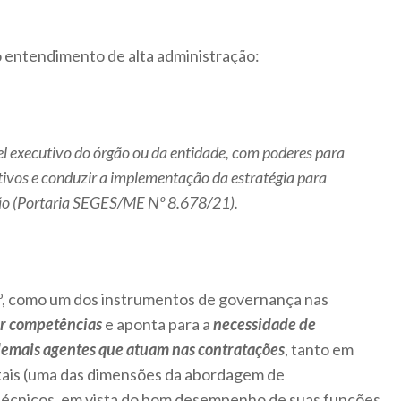
o entendimento de alta administração:
el executivo do órgão ou da entidade, com poderes para
jetivos e conduzir a implementação da estratégia para
ão (Portaria SEGES/ME Nº 8.678/21).
 6º, como um dos instrumentos de governança nas
or competências
e aponta para a
necessidade de
demais agentes que atuam nas contratações
, tanto em
ais (uma das dimensões da abordagem de
técnicos, em vista do bom desempenho de suas funções