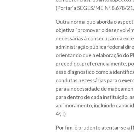
(Portaria SEGES/ME Nº 8.678/21, ar
Outra norma que aborda o aspect
objetiva “promover o desenvolvim
necessárias à consecução da exce
administração pública federal dire
orientando que a elaboração do 
precedido, preferencialmente, p
esse diagnóstico como a identifi
condutas necessárias para o exercíc
para a necessidade de mapeamento
para dentro de cada instituição, a
aprimoramento, incluindo capacida
4º, I)
Por fim, é prudente atentar-se 