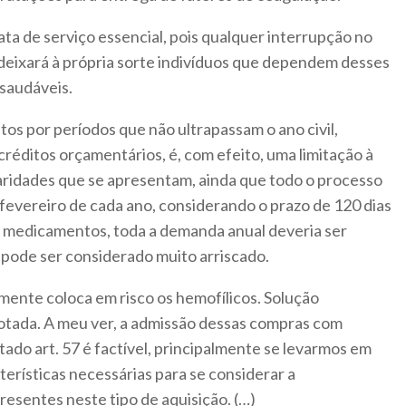
ata de serviço essencial, pois qualquer interrupção no
eixará à própria sorte indivíduos que dependem desses
saudáveis.
tos por períodos que não ultrapassam o ano civil,
créditos orçamentários, é, com efeito, uma limitação à
iaridades que se apresentam, ainda que todo o processo
m fevereiro de cada ano, considerando o prazo de 120 dias
de medicamentos, toda a demanda anual deveria ser
 pode ser considerado muito arriscado.
lmente coloca em risco os hemofílicos. Solução
dotada. A meu ver, a admissão dessas compras com
tado art. 57 é factível, principalmente se levarmos em
erísticas necessárias para se considerar a
esentes neste tipo de aquisição. (…)