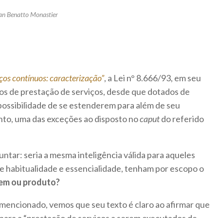
an Benatto Monastier
ços contínuos: caracterização”
, a Lei n° 8.666/93, em seu
ratos de prestação de serviços, desde que dotados de
 possibilidade de se estenderem para além de seu
anto, uma das exceções ao disposto no
caput
do referido
ntar: seria a mesma inteligência válida para aqueles
 habitualidade e essencialidade, tenham por escopo o
em ou produto?
l mencionado, vemos que seu texto é claro ao afirmar que