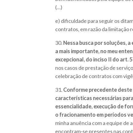
(…)
e) dificuldade para seguir os dita
contratos, em razão da limitação r
30.
Nessa busca por soluções, a
a mais importante, no meu entend
excepcional, do inciso II do art. 5
nos casos de prestação de serviço
celebração de contratos com vigê
31.
Conforme precedente deste 
características necessárias par
essencialidade, execução de for
o fracionamento em períodos ven
minha anuência com a equipe de au
encontram-se presentes nas contr