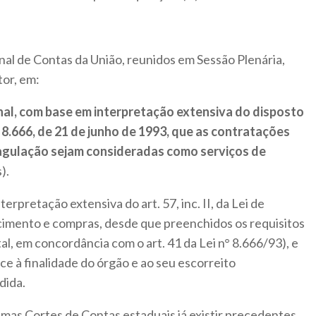
l de Contas da União, reunidos em Sessão Plenária,
tor, em:
onal, com base em interpretação extensiva do disposto
n.º 8.666, de 21 de junho de 1993, que as contratações
oagulação sejam consideradas como serviços de
).
terpretação extensiva do art. 57, inc. II, da Lei de
ecimento e compras, desde que preenchidos os requisitos
tal, em concordância com o art. 41 da Lei n° 8.666/93), e
ce à finalidade do órgão e ao seu escorreito
dida.
gumas Cortes de Contas estaduais já existir precedentes