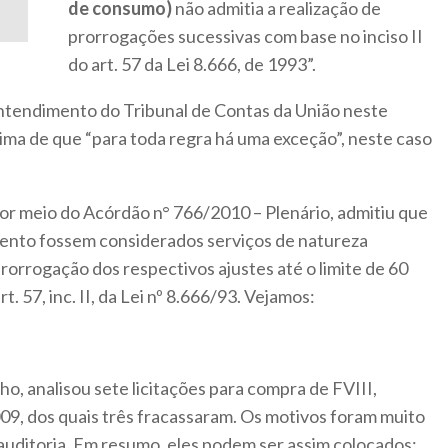
de consumo)
não admitia a realização de
prorrogações sucessivas com base no inciso II
do art. 57 da Lei 8.666, de 1993”.
ntendimento do Tribunal de Contas da União neste
ima de que “para toda regra há uma exceção”, neste caso
or meio do Acórdão n° 766/2010 – Plenário, admitiu que
ento fossem considerados serviços de natureza
 prorrogação dos respectivos ajustes até o limite de 60
. 57, inc. II, da Lei nº 8.666/93. Vejamos:
ho, analisou sete licitações para compra de FVIII,
09, dos quais três fracassaram. Os motivos foram muito
auditoria. Em resumo, eles podem ser assim colocados: