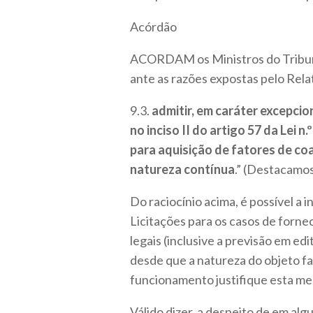
Acórdão
ACORDAM os Ministros do Tribuna
ante as razões expostas pelo Rela
9.3.
admitir, em caráter excepci
no inciso II do artigo 57 da Lei 
para aquisição de fatores de c
natureza contínua
.” (Destacamos
Do raciocínio acima, é possível a in
Licitações para os casos de forn
legais (inclusive a previsão em edi
desde que a natureza do objeto fa
funcionamento justifique esta me
Válido dizer, a despeito de em al