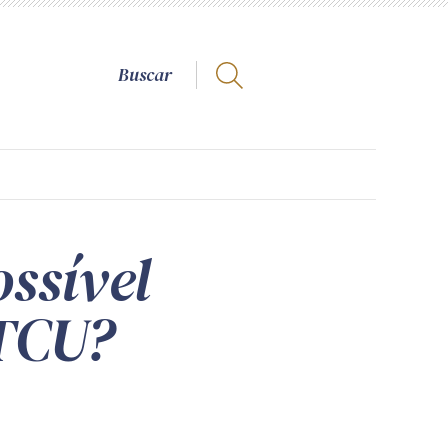
ssível
 TCU?