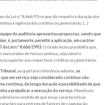
mes da Lei n.º 8.666/93 no que diz respeito à duração dos
elativa à vigência dos créditos orçamentários; (…)
 equipe de auditoria apresentou propostas, sendo que
er, é, justamente, permitir a aplicação, em caráter
7 da Lei n.º 8.666/1993.
O citado inciso possibilita que,
s executados de forma contínua, seja viável a
ncia superior aos respectivos créditos orçamentários.
Tribunal
, ao qual farei referência adiante,
as
a que um serviço seja considerado contínuo são:
ma contínua, de longa duração e possibilidade de que
ha a prejudicar a execução do serviço
. Manifesto
ditoria no sentido de que essas características
atações para entrega de fatores de coagulação.