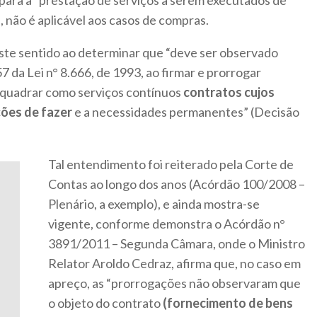
 para a “prestação de serviços a serem executados de
, não é aplicável aos casos de compras.
este sentido ao determinar que “deve ser observado
57 da Lei n° 8.666, de 1993, ao firmar e prorrogar
nquadrar como serviços contínuos
contratos cujos
ões de fazer
e a necessidades permanentes” (Decisão
Tal entendimento foi reiterado pela Corte de
Contas ao longo dos anos (Acórdão 100/2008 –
Plenário, a exemplo), e ainda mostra-se
vigente, conforme demonstra o Acórdão n°
3891/2011 – Segunda Câmara, onde o Ministro
Relator Aroldo Cedraz, afirma que, no caso em
apreço, as “prorrogações não observaram que
o objeto do contrato
(fornecimento de bens