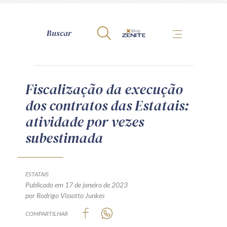
A Zênite
Fiscalização da execução
dos contratos das Estatais:
Como publicar conosco
atividade por vezes
Site da Zênite
subestimada
Contato
Termos de uso
Política de Privacidade
ESTATAIS
Guia de Direitos dos Titulares de Dados
Publicado em 17 de janeiro de 2023
por Rodrigo Vissotto Junkes
Encarregado (contato)
COMPARTILHAR