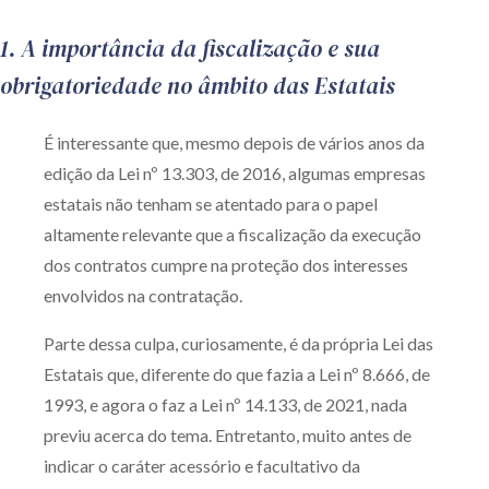
Produtos e serviços
1. A importância da fiscalização e sua
obrigatoriedade no âmbito das Estatais
Zênite Fácil IA
Zênite Play
É interessante que, mesmo depois de vários anos da
Orientação por Escrito
edição da Lei nº 13.303, de 2016, algumas empresas
Mentoria Zênite
estatais não tenham se atentado para o papel
altamente relevante que a fiscalização da execução
Capacitação
dos contratos cumpre na proteção dos interesses
envolvidos na contratação.
Zênite Online
Parte dessa culpa, curiosamente, é da própria Lei das
Eventos presenciais
Estatais que, diferente do que fazia a Lei nº 8.666, de
Zênite in Company
1993, e agora o faz a Lei nº 14.133, de 2021, nada
Diferenciais
previu acerca do tema. Entretanto, muito antes de
indicar o caráter acessório e facultativo da