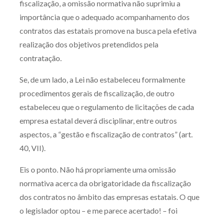
fiscalização, a omissão normativa não suprimiu a
Receba por RSS
importância que o adequado acompanhamento dos
contratos das estatais promove na busca pela efetiva
realização dos objetivos pretendidos pela
Av. Sete de Setembro, 4698
contratação.
Batel
Curitiba
/
PR
CEP
80240-000
Se, de um lado, a Lei não estabeleceu formalmente
Telefone (41) 2109-8666
procedimentos gerais de fiscalização, de outro
Whatsapp (41) 98881-6616
estabeleceu que o regulamento de licitações de cada
empresa estatal deverá disciplinar, entre outros
aspectos, a “gestão e fiscalização de contratos” (art.
40, VII).
Eis o ponto. Não há propriamente uma omissão
normativa acerca da obrigatoridade da fiscalização
dos contratos no âmbito das empresas estatais. O que
o legislador optou – e me parece acertado! – foi