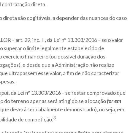
l contratação direta.
 direta são cogitáveis, a depender das nuances do caso
art. 29, inc. II, da Lei nº 13.303/2016 – se o valor
o superar o limite legalmente estabelecido de
exercício financeiro (ou possível duração dos
ogações), e desde que a Administração não realize
ue ultrapassem esse valor, a fim de não caracterizar
spesas.
aput
, da Lei nº 13.303/2016 – se restar comprovado que
o do terreno apenas será atingido se a locação
for em
 que deverá ser cabalmente demonstrado), ou seja, em
3
ilidade de competição.