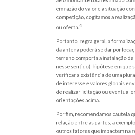
Se o montante total estimado com 
em razão do valor e a situação con
competição, cogitamos a realizaçã
4
ou oferta.
Portanto, regra geral, a formaliz
da antena poderá se dar por locaçã
terreno comporta a instalação de
nesse sentido), hipótese em que 
verificar a existência de uma plur
de interesse e valores globais env
de realizar licitação ou eventua
orientações acima.
Por fim, recomendamos cautela qu
relação entre as partes, a exempl
outros fatores que impactem na re