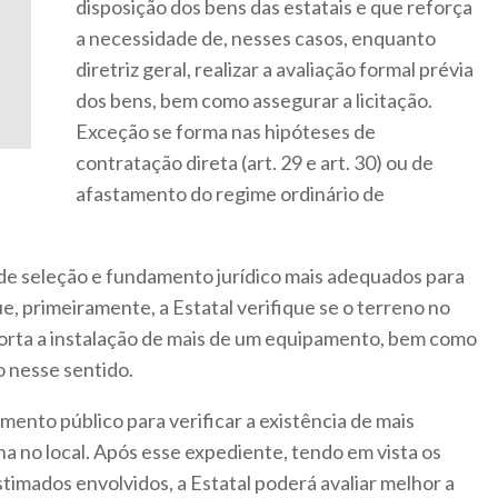
disposição dos bens das estatais e que reforça
a necessidade de, nesses casos, enquanto
diretriz geral, realizar a avaliação formal prévia
dos bens, bem como assegurar a licitação.
Exceção se forma nas hipóteses de
contratação direta (art. 29 e art. 30) ou de
afastamento do regime ordinário de
 de seleção e fundamento jurídico mais adequados para
e, primeiramente, a Estatal verifique se o terreno no
porta a instalação de mais de um equipamento, bem como
o nesse sentido.
mento público para verificar a existência de mais
na no local. Após esse expediente, tendo em vista os
stimados envolvidos, a Estatal poderá avaliar melhor a