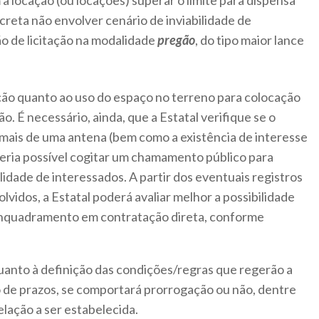
a locação (ou locações) superar o limite para dispensa
creta não envolver cenário de inviabilidade de
o de licitação na modalidade
pregão
, do tipo maior lance
ação quanto ao uso do espaço no terreno para colocação
o. É necessário, ainda, que a Estatal verifique se o
 mais de uma antena (bem como a existência de interesse
seria possível cogitar um chamamento público para
alidade de interessados. A partir dos eventuais registros
olvidos, a Estatal poderá avaliar melhor a possibilidade
l enquadramento em contratação direta, conforme
anto à definição das condições/regras que regerão a
o de prazos, se comportará prorrogação ou não, dentre
lação a ser estabelecida.