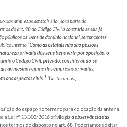
o das empresas estatais são, para parte da
ermos do art. 98 do Código Civil a
contrario sensu
, já
são públicos os ‘bens de domínio nacional pertencentes
úblico interno.’
Como as estatais não são pessoas
a natureza privada dos seus bens viria por oposição: o
gundo o Código Civil, privado, considerando-se
ais ao mesmo regime das empresas privadas,
1
o aos aspectos civis
.
(Destacamos.)
posição do espaço no terreno para colocação da antena
e a Lei nº 13.303/2016 privilegia
a observância das
, nos termos do disposto no art. 68. Poderíamos cogitar