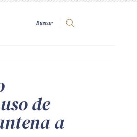
o
uso de
 antena a