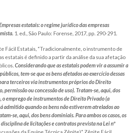
Empresas estatais: o regime jurídico das empresas
mista.
1. ed., São Paulo: Forense, 2017, pp. 290-291.
e Fácil Estatais, “Tradicionalmente, o instrumento de
s estatais é definido a partir da análise da sua afetação
blicos.
Considerando que as estatais podem vir a assumir a
públicos, tem-se que os bens afetados ao exercício dessas
ara terceiros via instrumentos próprios do Direito
o, permissão ou concessão de uso). Tratam-se, aqui, dos
o, o emprego de instrumentos de Direito Privado (a
rá admitido quando os bens não estiverem atrelados ao
ratam-se, aqui, dos bens dominiais. Para ambos os casos, os
isciplina de licitações e contratos prevista na Lei nº
discussões da Equipe Técnica Zênite)” Zênite Fácil.