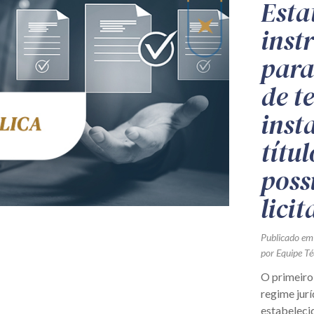
Esta
inst
para
de t
inst
títu
poss
lici
Publicado em
por Equipe Té
O primeiro
regime jurí
estabeleci