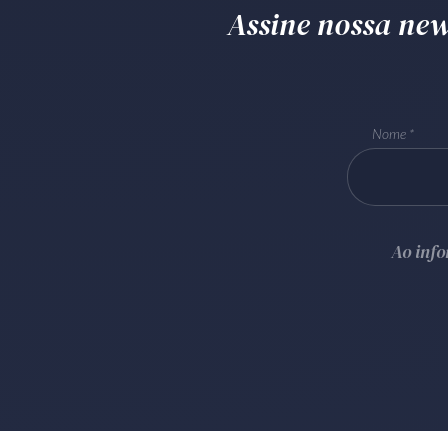
Assine nossa news
Nome
Ao inf