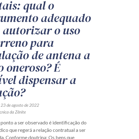
tais: qual o
rumento adequado
 autorizar o uso
erreno para
alação de antena a
lo oneroso? É
ível dispensar a
tação?
 23 de agosto de 2022
cnica da Zênite
 ponto a ser observado é identificação do
dico que regerá a relação contratual a ser
da. Conforme doutrina: Os bens que