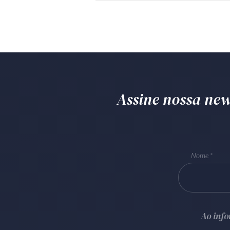
Assine nossa news
Nome
Ao inf