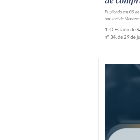
de compr
Publicado em 05 de
por Joel de Menezes
1. O Estado de 
nº 34, de 29 de j