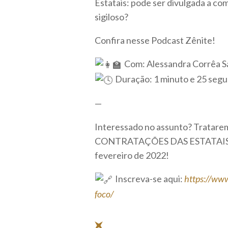
Estatais: pode ser divulgada a c
sigiloso?
Confira nesse Podcast Zênite!
Com: Alessandra Corrêa S
Duração: 1 minuto e 25 seg
—
Interessado no assunto? Tratarem
CONTRATAÇÕES DAS ESTATAIS EM 
fevereiro de 2022!
Inscreva-se aqui:
https://www
foco/