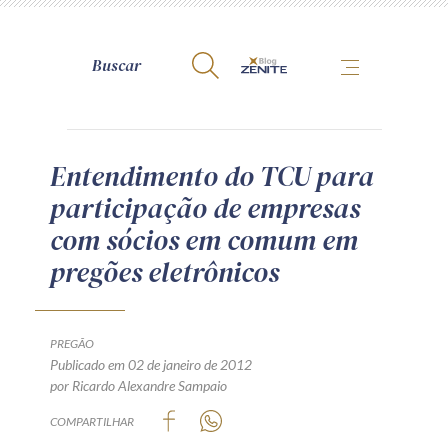
A Zênite
Entendimento do TCU para
participação de empresas
Como publicar conosco
com sócios em comum em
Site da Zênite
pregões eletrônicos
Contato
Termos de uso
Política de Privacidade
PREGÃO
Guia de Direitos dos Titulares de Dados
Publicado em 02 de janeiro de 2012
por Ricardo Alexandre Sampaio
Encarregado (contato)
COMPARTILHAR