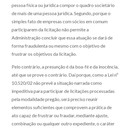
pessoa física ou jurídica compor o quadro societário
Receba por RSS
de mais de uma pessoa jurídica. Segundo, porque o
simples fato de empresas com sócios em comum
participarem da licitação não permite a
Av. Sete de Setembro, 4698
Administração concluir que essa atuação se dará de
Batel
Curitiba
/
PR
CEP
80240-000
forma fraudulenta ou mesmo com o objetivo de
Telefone (41) 2109-8666
frustrar os objetivos da licitação.
Whatsapp (41) 98881-6616
Pelo contrário, a presunção é da boa-fé e da inocência,
até que se prove o contrário. Daí porque, como a Lei nº
10.520/02 não prevê a situação narrada como
impeditiva para participar de licitações processadas
pela modalidade pregão, será preciso reunir
elementos suficientes que comprovem a prática de
ato capaz de frustrar ou fraudar, mediante ajuste,
combinação ou qualquer outro expediente, o caráter