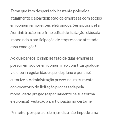
Produtos e serviços
Tema que tem despertado bastante polêmica
atualmente é a participação de empresas com sócios
Zênite Fácil IA
em comum em pregões eletrônicos. Seria possível a
Zênite Play
Administração inserir no edital de licitação, cláusula
Orientação por Escrito
impedindo a participação de empresas se atestada
Mentoria Zênite
essa condição?
Ao que parece, o simples fato de duas empresas
Capacitação
possuírem sócios em comum não constitui qualquer
vício ou irregularidade que, de plano e por si só,
Zênite Online
autorize a Administração prever no instrumento
Eventos presenciais
convocatório de licitação processada pela
Zênite in Company
modalidade pregão (especialmente na sua forma
Diferenciais
eletrônica), vedação à participação no certame.
Primeiro, porque a ordem jurídica não impede uma