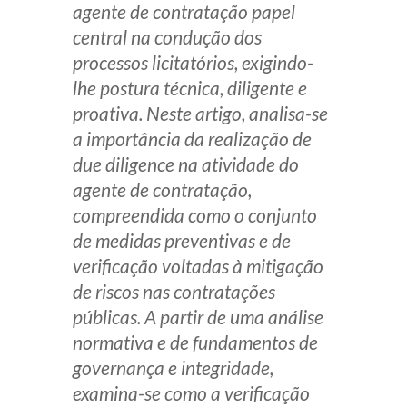
agente de contratação papel
Receba por RSS
central na condução dos
processos licitatórios, exigindo-
lhe postura técnica, diligente e
Av. Sete de Setembro, 4698
proativa. Neste artigo, analisa-se
Batel
Curitiba
/
PR
CEP
80240-000
a importância da realização de
Telefone (41) 2109-8666
due diligence na atividade do
Whatsapp (41) 98881-6616
agente de contratação,
compreendida como o conjunto
de medidas preventivas e de
verificação voltadas à mitigação
de riscos nas contratações
públicas. A partir de uma análise
normativa e de fundamentos de
governança e integridade,
examina-se como a verificação