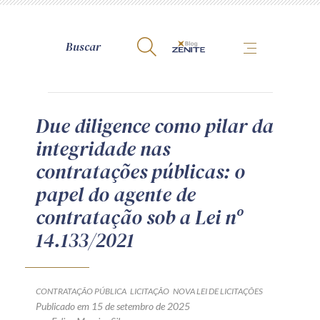
A Zênite
Due diligence como pilar da
integridade nas
Como publicar conosco
contratações públicas: o
Site da Zênite
papel do agente de
Contato
contratação sob a Lei nº
Termos de uso
14.133/2021
Política de Privacidade
Guia de Direitos dos Titulares de Dados
Encarregado (contato)
CONTRATAÇÃO PÚBLICA
LICITAÇÃO
NOVA LEI DE LICITAÇÕES
Publicado em 15 de setembro de 2025