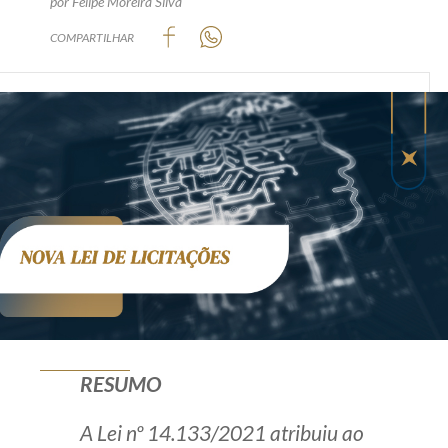
por Felipe Moreira Silva
Produtos e serviços
COMPARTILHAR
Zênite Fácil IA
Zênite Play
Orientação por Escrito
Mentoria Zênite
Capacitação
Zênite Online
Eventos presenciais
Zênite in Company
RESUMO
Diferenciais
A Lei nº 14.133/2021 atribuiu ao