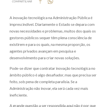
COMPARTILHAR
Produtos e serviços
A inovação tecnológica na Administração Pública é
Zênite Fácil IA
imprescindível. Diariamente o Estado se depara com
Zênite Play
novas necessidades e problemas, muitos dos quais os
Orientação por Escrito
gestores públicos sequer têm plena consciência de
Mentoria Zênite
existirem e para os quais, na mesma proporção, os
agentes privados avançam em pesquisa e
desenvolvimento para criar novas soluções.
Capacitação
Pode-se dizer que contratar inovação tecnológica no
Zênite Online
âmbito público é algo desafiador, mas que precisa ser
Eventos presenciais
feito, sob pena de completa paralisia. Se a
Zênite in Company
Administração não inovar, ela será cada vez mais
Diferenciais
ineficiente.
A grande questão a ser respondida aqui não é por que