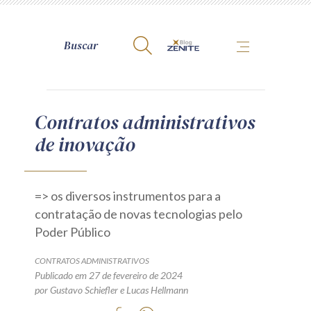
A Zênite
Contratos administrativos
de inovação
Como publicar conosco
Site da Zênite
Contato
=> os diversos instrumentos para a
Termos de uso
contratação de novas tecnologias pelo
Poder Público
Política de Privacidade
Guia de Direitos dos Titulares de Dados
CONTRATOS ADMINISTRATIVOS
Encarregado (contato)
Publicado em 27 de fevereiro de 2024
por
Gustavo Schiefler
e
Lucas Hellmann