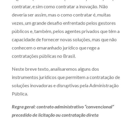
contratar, e sim como contratar a inovação. Não
Receba por RSS
deveria ser assim, mas o como contratar é, muitas
vezes, um grande desafio enfrentado pelos gestores
públicos e, também, pelos agentes privados que têm a
Av. Sete de Setembro, 4698
capacidade de fornecer novas soluções, mas que não
Batel
Curitiba
/
PR
CEP
80240-000
conhecem o emaranhado jurídico que rege a
Telefone (41) 2109-8666
contratações públicas no Brasil.
Whatsapp (41) 98881-6616
Neste breve texto, analisaremos alguns dos
instrumentos jurídicos que permitem a contratação de
soluções inovadoras e disruptivas pela Administração
Pública.
Regra geral: contrato administrativo “convencional”
precedido de licitação ou contratação direta