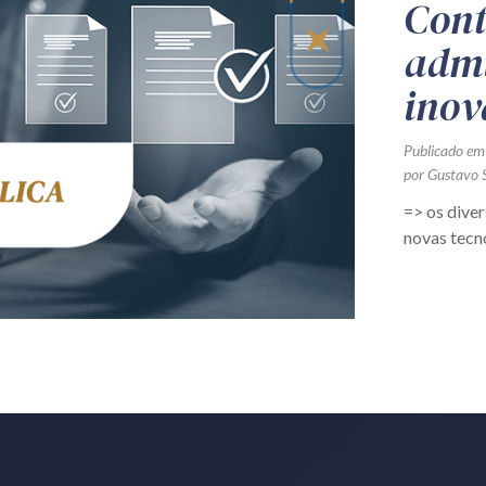
Cont
admi
inov
Publicado em
por
Gustavo S
=> os dive
novas tecn