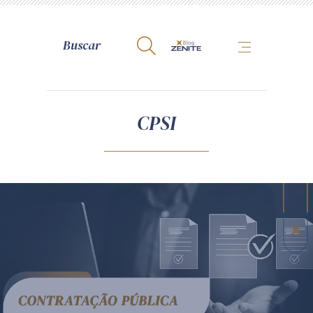
A Zênite
CPSI
Como publicar conosco
Site da Zênite
Contato
Termos de uso
Política de Privacidade
Guia de Direitos dos Titulares de Dados
Encarregado (contato)