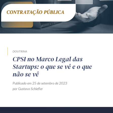
Receba por RSS
Av. Sete de Setembro, 4698
Batel
Curitiba
/
PR
CEP
80240-000
Telefone (41) 2109-8666
Whatsapp (41) 98881-6616
DOUTRINA
CPSI no Marco Legal das
Startups: o que se vê e o que
não se vê
Publicado em 25 de setembro de 2023
por Gustavo Schiefler