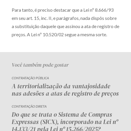
Receba por RSS
Para tanto, é preciso destacar que a Lei nº 8.666/93
em seu art. 15, inc. II, e parágrafos, nada dispôs sobre
a substituição daquele que assinou a ata de registro de
Av. Sete de Setembro, 4698
preços. A Lei nº 10.520/02 segue a mesma sorte.
Batel
Curitiba
/
PR
CEP
80240-000
Telefone (41) 2109-8666
Whatsapp (41) 98881-6616
Você também pode gostar
CONTRATAÇÃO PÚBLICA
A territorialização da vantajosidade
nas adesões a atas de registro de preços
CONTRATAÇÃO DIRETA
Do que se trata o Sistema de Compras
Expressas (SICX), incorporado na Lei nº
14.133/21 pela Lei nº 15.266/2025?