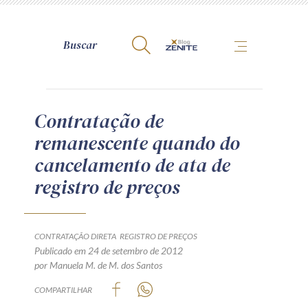
A Zênite
Contratação de
remanescente quando do
Como publicar conosco
cancelamento de ata de
Site da Zênite
registro de preços
Contato
Termos de uso
Política de Privacidade
CONTRATAÇÃO DIRETA
REGISTRO DE PREÇOS
Guia de Direitos dos Titulares de Dados
Publicado em 24 de setembro de 2012
por Manuela M. de M. dos Santos
Encarregado (contato)
COMPARTILHAR