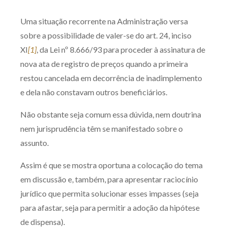
Produtos e serviços
Uma situação recorrente na Administração versa
sobre a possibilidade de valer-se do art. 24, inciso
Zênite Fácil IA
XI
[1]
, da Lei nº 8.666/93 para proceder à assinatura de
Zênite Play
nova ata de registro de preços quando a primeira
Orientação por Escrito
restou cancelada em decorrência de inadimplemento
Mentoria Zênite
e dela não constavam outros beneficiários.
Não obstante seja comum essa dúvida, nem doutrina
Capacitação
nem jurisprudência têm se manifestado sobre o
assunto.
Zênite Online
Assim é que se mostra oportuna a colocação do tema
Eventos presenciais
em discussão e, também, para apresentar raciocínio
Zênite in Company
jurídico que permita solucionar esses impasses (seja
Diferenciais
para afastar, seja para permitir a adoção da hipótese
de dispensa).