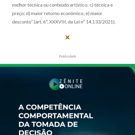
melhor técnica ou conteúdo artístico; c) técnica e
Receba por RSS
preço; d) maior retorno econômico; e) maior
desconto” (art. 6º, XXXVIII, da Lei nº 14.133/2021).
Av. Sete de Setembro, 4698
Batel
Curitiba
/
PR
CEP
80240-000
Telefone (41) 2109-8666
Publicidade
Whatsapp (41) 98881-6616