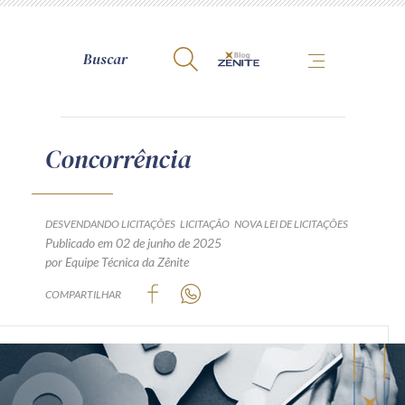
A Zênite
Concorrência
Como publicar conosco
Site da Zênite
DESVENDANDO LICITAÇÕES
LICITAÇÃO
NOVA LEI DE LICITAÇÕES
Publicado em 02 de junho de 2025
Contato
por Equipe Técnica da Zênite
Termos de uso
COMPARTILHAR
Política de Privacidade
Guia de Direitos dos Titulares de Dados
Encarregado (contato)