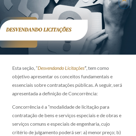
Produtos e serviços
Zênite Fácil IA
Zênite Play
Orientação por Escrito
Mentoria Zênite
Esta seção, “
Desvendando Licitações
”
, tem como
Capacitação
objetivo apresentar os conceitos fundamentais e
essenciais sobre contratações públicas. A seguir, será
Zênite Online
apresentada a definição de Concorrência:
Eventos presenciais
Concorrência é a “modalidade de licitação para
Zênite in Company
contratação de bens e serviços especiais e de obras e
Diferenciais
serviços comuns e especiais de engenharia, cujo
critério de julgamento poderá ser: a) menor preço; b)