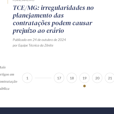
TCE/MG: irregularidades no
planejamento das
contratações podem causar
prejuízo ao erário
Publicado em 24 de outubro de 2024
por Equipe Técnica da Zênite
ais
rtigos em
1
17
18
19
20
21
ontratação
ública