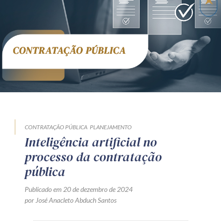
Receba por RSS
Av. Sete de Setembro, 4698
Batel
Curitiba
/
PR
CEP
80240-000
Telefone (41) 2109-8666
Whatsapp (41) 98881-6616
CONTRATAÇÃO PÚBLICA
PLANEJAMENTO
Inteligência artificial no
processo da contratação
pública
Publicado em 20 de dezembro de 2024
por José Anacleto Abduch Santos