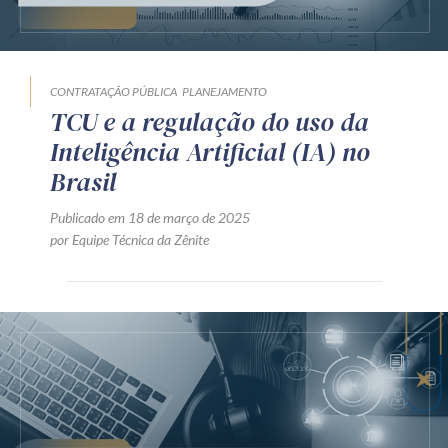
Produtos e serviços
Zênite Fácil IA
CONTRATAÇÃO PÚBLICA
PLANEJAMENTO
Zênite Play
TCU e a regulação do uso da
Orientação por Escrito
Inteligência Artificial (IA) no
Mentoria Zênite
Brasil
Publicado em 18 de março de 2025
por Equipe Técnica da Zênite
Capacitação
Zênite Online
Eventos presenciais
Zênite in Company
Diferenciais