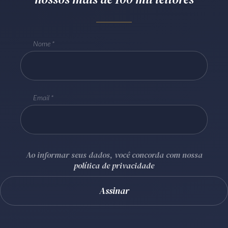
Receba por RSS
Nome
Av. Sete de Setembro, 4698
Batel
Curitiba
/
PR
CEP
80240-000
Telefone (41) 2109-8666
Email
Whatsapp (41) 98881-6616
Ao informar seus dados, você concorda com nossa
política de privacidade