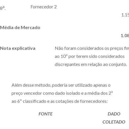
Fornecedor 2
a
8
.
1.1
Média de Mercado
1.0
Nota explicativa
Não foram considerados os preços fin
ao 10º por terem sido considerados
discrepantes em relação ao conjunto.
Além desse método, poderia ser utilizado apenas o
preço vencedor como dado isolado e a média dos 2º
ao 6º classificado e as cotações de fornecedores:
FONTE
DADO
COLETADO