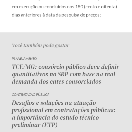
em execução ou concluídos nos 180 (cento e oitenta)
Receba por RSS
dias anteriores à data da pesquisa de preços;
Av. Sete de Setembro, 4698
Batel
Curitiba
/
PR
CEP
80240-000
Você também pode gostar
Telefone (41) 2109-8666
PLANEJAMENTO
Whatsapp (41) 98881-6616
TCE/MG: consórcio público deve definir
quantitativos no SRP com base na real
demanda dos entes consorciados
CONTRATAÇÃO PÚBLICA
Desafios e soluções na atuação
profissional em contratações públicas:
a importância do estudo técnico
preliminar (ETP)