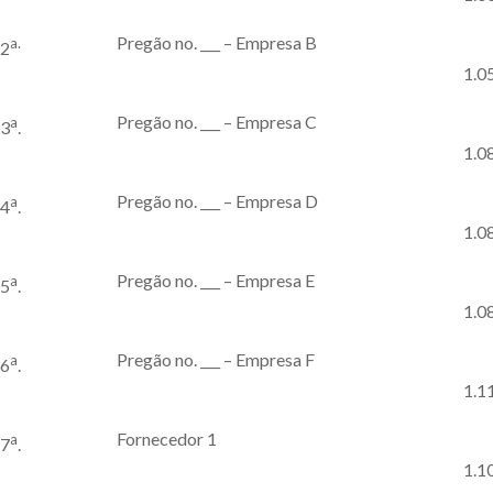
Pregão no. ___ – Empresa B
a.
2
1.0
Pregão no. ___ – Empresa C
a
3
.
1.0
Pregão no. ___ – Empresa D
a
4
.
1.0
Pregão no. ___ – Empresa E
a
5
.
1.0
Pregão no. ___ – Empresa F
a
6
.
1.1
Fornecedor 1
a
7
.
1.1