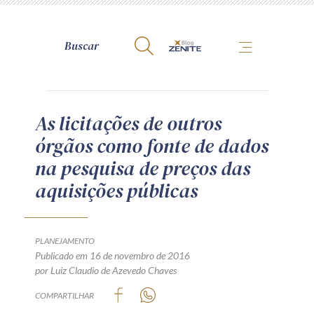
A Zênite
As licitações de outros
órgãos como fonte de dados
Como publicar conosco
na pesquisa de preços das
Site da Zênite
aquisições públicas
Contato
Termos de uso
Política de Privacidade
PLANEJAMENTO
Guia de Direitos dos Titulares de Dados
Publicado em 16 de novembro de 2016
por Luiz Claudio de Azevedo Chaves
Encarregado (contato)
COMPARTILHAR