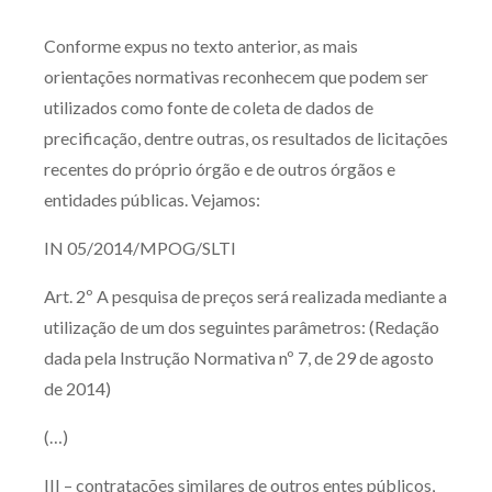
Produtos e serviços
Conforme expus no texto anterior, as mais
orientações normativas reconhecem que podem ser
Zênite Fácil IA
utilizados como fonte de coleta de dados de
Zênite Play
precificação, dentre outras, os resultados de licitações
Orientação por Escrito
recentes do próprio órgão e de outros órgãos e
Mentoria Zênite
entidades públicas. Vejamos:
IN 05/2014/MPOG/SLTI
Capacitação
Art. 2º A pesquisa de preços será realizada mediante a
Zênite Online
utilização de um dos seguintes parâmetros:
(Redação
dada pela Instrução Normativa nº 7, de 29 de agosto
Eventos presenciais
de 2014)
Zênite in Company
Diferenciais
(…)
III – contratações similares de outros entes públicos,