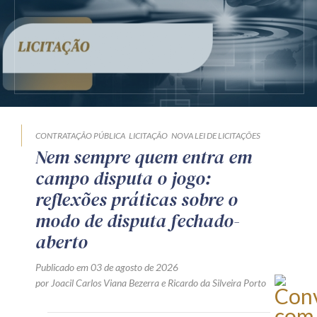
CONTRATAÇÃO PÚBLICA
LICITAÇÃO
NOVA LEI DE LICITAÇÕES
Nem sempre quem entra em
campo disputa o jogo:
reflexões práticas sobre o
modo de disputa fechado-
aberto
Publicado em 03 de agosto de 2026
por
Joacil Carlos Viana Bezerra
e
Ricardo da Silveira Porto