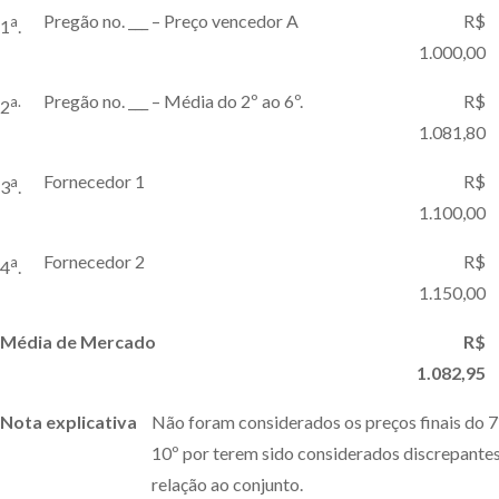
Pregão no. ___ – Preço vencedor A
R$
a
1
.
1.000,00
Pregão no. ___ – Média do 2º ao 6º.
R$
a.
2
1.081,80
Fornecedor 1
R$
a
3
.
1.100,00
Fornecedor 2
R$
a
4
.
1.150,00
Média de Mercado
R$
1.082,95
Nota explicativa
Não foram considerados os preços finais do 7
10º por terem sido considerados discrepante
relação ao conjunto.