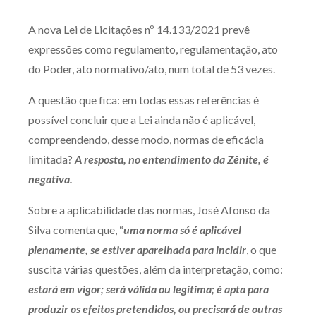
Produtos e serviços
A nova Lei de Licitações nº 14.133/2021 prevê
expressões como regulamento, regulamentação, ato
Zênite Fácil IA
do Poder, ato normativo/ato, num total de 53 vezes.
Zênite Play
Orientação por Escrito
A questão que fica: em todas essas referências é
Mentoria Zênite
possível concluir que a Lei ainda não é aplicável,
compreendendo, desse modo, normas de eficácia
limitada?
A resposta, no entendimento da Zênite, é
Capacitação
negativa.
Zênite Online
Sobre a aplicabilidade das normas, José Afonso da
Silva comenta que, “
uma norma só é aplicável
Eventos presenciais
plenamente,
se estiver aparelhada para incidir
, o que
Zênite in Company
suscita várias questões, além da interpretação, como:
Diferenciais
estará em vigor; será válida ou legítima; é apta para
produzir os efeitos pretendidos, ou precisará de outras