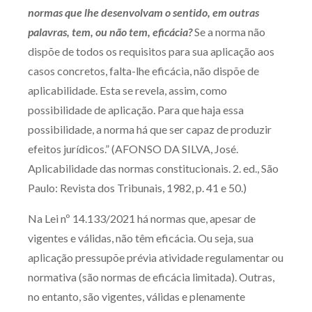
normas que lhe desenvolvam o sentido, em outras
Receba por RSS
palavras, tem, ou não tem, eficácia?
Se a norma não
dispõe de todos os requisitos para sua aplicação aos
casos concretos, falta-lhe eficácia, não dispõe de
Av. Sete de Setembro, 4698
aplicabilidade. Esta se revela, assim, como
Batel
Curitiba
/
PR
CEP
80240-000
possibilidade de aplicação. Para que haja essa
Telefone (41) 2109-8666
possibilidade, a norma há que ser capaz de produzir
Whatsapp (41) 98881-6616
efeitos jurídicos.” (AFONSO DA SILVA, José.
Aplicabilidade das normas constitucionais. 2. ed., São
Paulo: Revista dos Tribunais, 1982, p. 41 e 50.)
Na Lei nº 14.133/2021 há normas que, apesar de
vigentes e válidas, não têm eficácia. Ou seja, sua
aplicação pressupõe prévia atividade regulamentar ou
normativa (são normas de eficácia limitada). Outras,
no entanto, são vigentes, válidas e plenamente