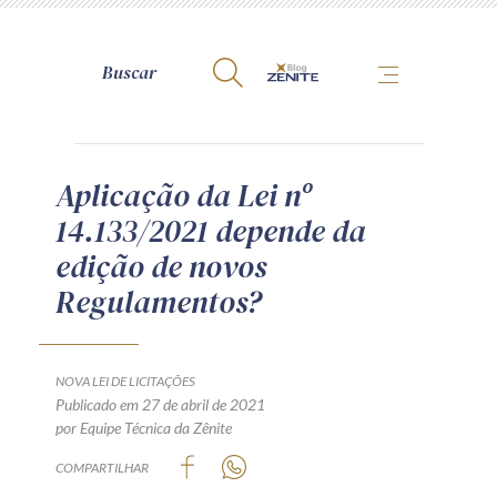
A Zênite
Aplicação da Lei nº
14.133/2021 depende da
Como publicar conosco
edição de novos
Site da Zênite
Regulamentos?
Contato
Termos de uso
Política de Privacidade
NOVA LEI DE LICITAÇÕES
Guia de Direitos dos Titulares de Dados
Publicado em 27 de abril de 2021
por Equipe Técnica da Zênite
Encarregado (contato)
COMPARTILHAR