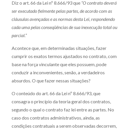
Diz o art. 66 da Lei nº 8.666/93 que
“
O contrato deverá
Produtos e serviços
ser executado fielmente pelas partes, de acordo com as
cláusulas avençadas e as normas desta Lei, respondendo
Zênite Fácil IA
cada uma pelas conseqüências de sua inexecução total ou
Zênite Play
parcial.
”
Orientação por Escrito
Acontece que, em determinadas situações, fazer
Mentoria Zênite
cumprir os exatos termos ajustados no contrato, com
base na força vinculante que eles possuem, pode
Capacitação
conduzir a inconvenientes, senão, a verdadeiros
absurdos. O que fazer nessas situações?
Zênite Online
O conteúdo do art. 66 da Lei nº 8.666/93, que
Eventos presenciais
consagra o princípio da teoria geral dos contratos,
Zênite in Company
segundo o qual o contrato faz lei entre as partes. No
Diferenciais
caso dos contratos administrativos, ainda, as
condições contratuais a serem observadas decorrem,