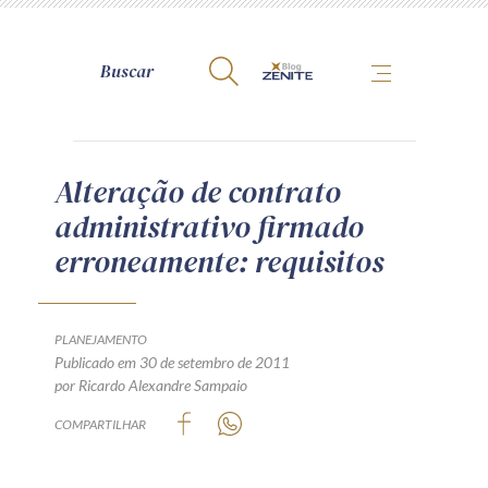
A Zênite
Alteração de contrato
administrativo firmado
Como publicar conosco
erroneamente: requisitos
Site da Zênite
Contato
Termos de uso
PLANEJAMENTO
Publicado em 30 de setembro de 2011
Política de Privacidade
por Ricardo Alexandre Sampaio
Guia de Direitos dos Titulares de Dados
COMPARTILHAR
Encarregado (contato)