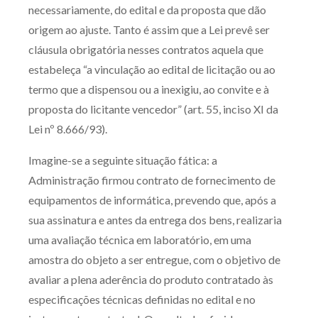
necessariamente, do edital e da proposta que dão
Receba por RSS
origem ao ajuste. Tanto é assim que a Lei prevê ser
cláusula obrigatória nesses contratos aquela que
estabeleça “a vinculação ao edital de licitação ou ao
Av. Sete de Setembro, 4698
termo que a dispensou ou a inexigiu, ao convite e à
Batel
Curitiba
/
PR
CEP
80240-000
proposta do licitante vencedor” (art. 55, inciso XI da
Telefone (41) 2109-8666
Lei nº 8.666/93).
Whatsapp (41) 98881-6616
Imagine-se a seguinte situação fática: a
Administração firmou contrato de fornecimento de
equipamentos de informática, prevendo que, após a
sua assinatura e antes da entrega dos bens, realizaria
uma avaliação técnica em laboratório, em uma
amostra do objeto a ser entregue, com o objetivo de
avaliar a plena aderência do produto contratado às
especificações técnicas definidas no edital e no