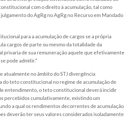
 constitucional com o direito à acumulação, tal como
no julgamento do AgRg no AgRg no Recurso em Mandado
titucional para a acumulação de cargos se a própria
ula cargos de parte ou mesmo da totalidade da
l privaria de sua remuneração aquele que efetivamente
se pode admitir.”
se atualmente no âmbito do STJ divergência
ia do teto constitucional no regime de acumulação de
e entendimento, o teto constitucional deverá incidir
os percebidos cumulativamente, existindo um
undo a qual os rendimentos decorrentes de acumulação
ções deverão ter seus valores considerados isoladamente