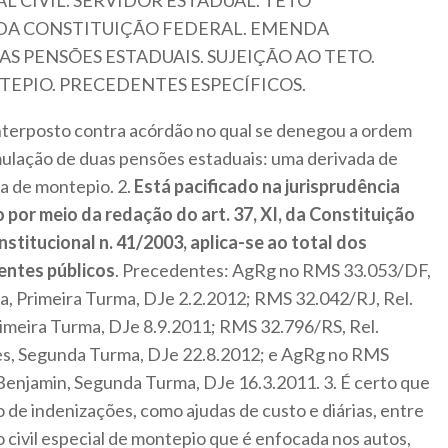
L CIVIL. SERVIDOR ESTADUAL. TETO
, DA CONSTITUIÇÃO FEDERAL. EMENDA
AS PENSÕES ESTADUAIS. SUJEIÇÃO AO TETO.
EPIO. PRECEDENTES ESPECÍFICOS.
interposto contra acórdão no qual se denegou a ordem
ulação de duas pensões estaduais: uma derivada de
a de montepio. 2.
Está pacificado na jurisprudência
 por meio da redação do art. 37, XI, da Constituição
stitucional n. 41/2003, aplica-se ao total dos
entes públicos
. Precedentes: AgRg no RMS 33.053/DF,
ma, Primeira Turma, DJe 2.2.2012; RMS 32.042/RJ, Rel.
rimeira Turma, DJe 8.9.2011; RMS 32.796/RS, Rel.
s, Segunda Turma, DJe 22.8.2012; e AgRg no RMS
Benjamin, Segunda Turma, DJe 16.3.2011. 3. É certo que
 de indenizações, como ajudas de custo e diárias, entre
o civil especial de montepio que é enfocada nos autos,