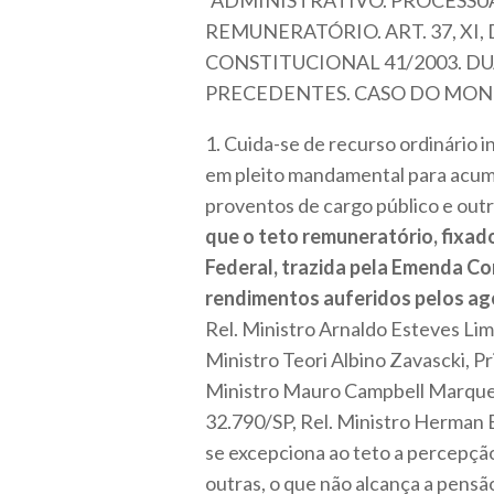
“ADMINISTRATIVO. PROCESSUA
REMUNERATÓRIO. ART. 37, XI
CONSTITUCIONAL 41/2003. DU
PRECEDENTES. CASO DO MONT
1. Cuida-se de recurso ordinário 
em pleito mandamental para acum
proventos de cargo público e outr
que o teto remuneratório, fixado
Federal, trazida pela Emenda Con
rendimentos auferidos pelos ag
Rel. Ministro Arnaldo Esteves Li
Ministro Teori Albino Zavascki, P
Ministro Mauro Campbell Marque
32.790/SP, Rel. Ministro Herman 
se excepciona ao teto a percepção
outras, o que não alcança a pensã