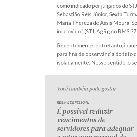
como indicado por julgados do ST
Sebastião Reis Júnior, Sexta Turm
Maria Thereza de Assis Moura, Se
improvido.” (STJ, AgRg no RMS 3
Recentemente, entretanto, inaug
para fins de observância do teto 
isoladamente. Nesse sentido, o s
Você também pode gostar
REGIME DE PESSOAL
É possível reduzir
vencimentos de
servidores para adequar
gastos com pessoal do