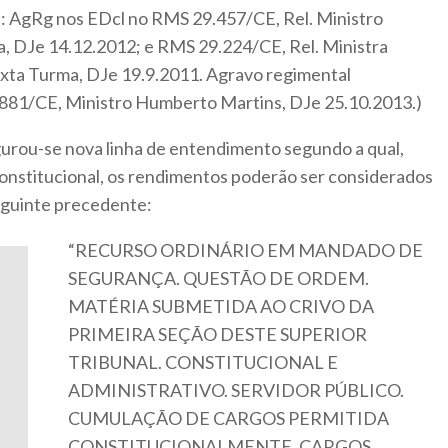
J: AgRg nos EDcl no RMS 29.457/CE, Rel. Ministro
a, DJe 14.12.2012; e RMS 29.224/CE, Rel. Ministra
xta Turma, DJe 19.9.2011. Agravo regimental
7881/CE, Ministro Humberto Martins, DJe 25.10.2013.)
urou-se nova linha de entendimento segundo a qual,
constitucional, os rendimentos poderão ser considerados
eguinte precedente:
“RECURSO ORDINÁRIO EM MANDADO DE
SEGURANÇA. QUESTÃO DE ORDEM.
MATÉRIA SUBMETIDA AO CRIVO DA
PRIMEIRA SEÇÃO DESTE SUPERIOR
TRIBUNAL. CONSTITUCIONAL E
ADMINISTRATIVO. SERVIDOR PÚBLICO.
CUMULAÇÃO DE CARGOS PERMITIDA
CONSTITUCIONALMENTE. CARGOS