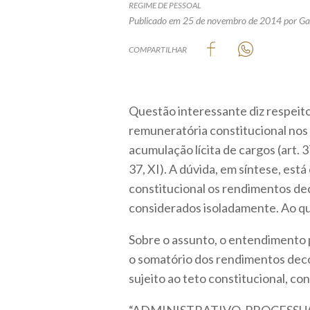
REGIME DE PESSOAL
Publicado em 25 de novembro de 2014
por Ga
COMPARTILHAR
Questão interessante diz respeito
remuneratória constitucional nos
acumulação lícita de cargos (art. 
37, XI). A dúvida, em síntese, est
constitucional os rendimentos d
considerados isoladamente. Ao qu
Sobre o assunto, o entendimento 
o somatório dos rendimentos deco
sujeito ao teto constitucional, c