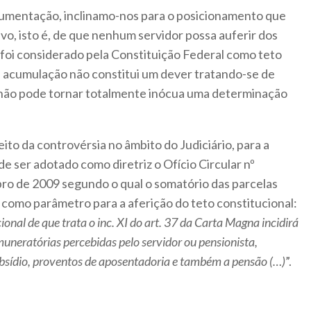
gumentação, inclinamo-nos para o posicionamento que
vo, isto é, de que nenhum servidor possa auferir dos
 foi considerado pela Constituição Federal como teto
 acumulação não constitui um dever tratando-se de
, não pode tornar totalmente inócua uma determinação
eito da controvérsia no âmbito do Judiciário, para a
e ser adotado como diretriz o Ofício Circular nº
o de 2009 segundo o qual o somatório das parcelas
 como parâmetro para a aferição do teto constitucional:
ional de que trata o inc. XI do art. 37 da Carta Magna incidirá
muneratórias percebidas pelo servidor ou pensionista,
sídio, proventos de aposentadoria e também a pensão (…)
”.