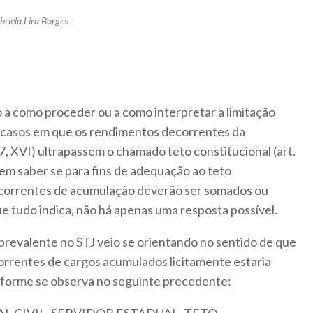
briela Lira Borges
 a como proceder ou a como interpretar a limitação
 casos em que os rendimentos decorrentes da
37, XVI) ultrapassem o chamado teto constitucional (art.
á em saber se para fins de adequação ao teto
ecorrentes de acumulação deverão ser somados ou
e tudo indica, não há apenas uma resposta possível.
prevalente no STJ veio se orientando no sentido de que
rrentes de cargos acumulados licitamente estaria
onforme se observa no seguinte precedente: