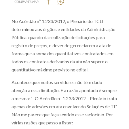
COMPARTILHAR
Produtos e serviços
No Acórdão nº 1.233/2012, o Plenário do TCU
Zênite Fácil IA
determinou aos órgãos e entidades da Administração
Zênite Play
Pública, quando da realização de licitações para
Orientação por Escrito
registro de preços, o dever de gerenciarem a ata de
Mentoria Zênite
forma que a soma dos quantitativos contratados em
todos os contratos derivados da ata não supere o
quantitativo máximo previsto no edital.
Capacitação
Acontece que muitos servidores não têm dado
Zênite Online
atenção a essa limitação. E a razão apontada é sempre
Eventos presenciais
a mesma: “- O Acórdão nº 1.233/2012 – Plenário trata
Zênite in Company
apenas de adesões em ata envolvendo Soluções de TI”.
Diferenciais
Não me parece que faça sentido esse raciocínio. Por
várias razões que passo a listar: