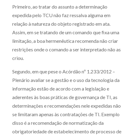
Primeiro, ao tratar do assunto a determinação
Receba por RSS
expedida pelo TCU não faz ressalva alguma em
relação à natureza do objeto registrado em ata.
Assim, em se tratando de um comando que fixa uma
Av. Sete de Setembro, 4698
limitação, a boa hermenêutica recomenda não criar
Batel
Curitiba
/
PR
CEP
80240-000
restrições onde o comando a ser interpretado não as
Telefone (41) 2109-8666
criou.
Whatsapp (41) 98881-6616
Segundo, em que pese o Acórdão nº 1.233/2012 –
Plenário avaliar se a gestão e o uso da tecnologia da
informação estão de acordo com a legislação e
aderentes às boas práticas de governança de TI, as
determinações e recomendações nele expedidas não
se limitaram apenas às contratações de TI. Exemplo
disso é a recomendação de normatização da
obrigatoriedade de estabelecimento de processo de