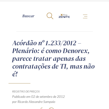
A Zênite
Acórdão nº 1.233/2012 –
Plenário: é como Denorex,
Como publicar conosco
parece tratar apenas das
Site da Zênite
contratações de TI, mas não
Contato
é!
Termos de uso
Política de Privacidade
Guia de Direitos dos Titulares de Dados
REGISTRO DE PREÇOS
Encarregado (contato)
Publicado em 02 de setembro de 2012
por Ricardo Alexandre Sampaio