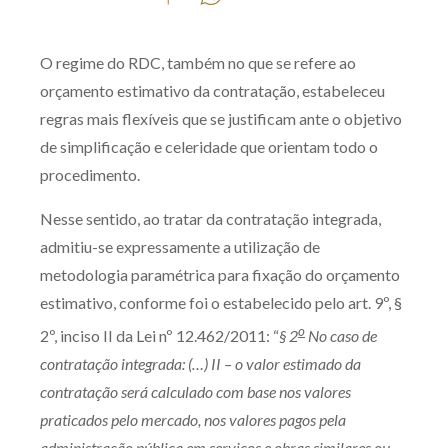
Produtos e serviços
O regime do RDC, também no que se refere ao
Zênite Fácil IA
orçamento estimativo da contratação, estabeleceu
Zênite Play
regras mais flexíveis que se justificam ante o objetivo
Orientação por Escrito
de simplificação e celeridade que orientam todo o
Mentoria Zênite
procedimento.
Nesse sentido, ao tratar da contratação integrada,
Capacitação
admitiu-se expressamente a utilização de
metodologia paramétrica para fixação do orçamento
Zênite Online
estimativo, conforme foi o estabelecido pelo art. 9º, §
Eventos presenciais
o
2º, inciso II da Lei nº 12.462/2011: “
§ 2
No caso de
Zênite in Company
contratação integrada: (…) II – o valor estimado da
Diferenciais
contratação será calculado com base nos valores
praticados pelo mercado, nos valores pagos pela
administração pública em serviços e obras similares ou