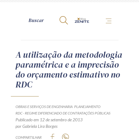
A Zênite
A utilização da metodologia
paramétrica e a imprecisão
Como publicar conosco
do orçamento estimativo no
Site da Zênite
RDC
Contato
Termos de uso
Política de Privacidade
OBRAS E SERVIÇOS DE ENGENHARIA
PLANEJAMENTO
Guia de Direitos dos Titulares de Dados
RDC - REGIME DIFERENCIADO DE CONTRATAÇÕES PÚBLICAS
Publicado em 12 de setembro de 2013
Encarregado (contato)
por Gabriela Lira Borges
COMPARTILHAR