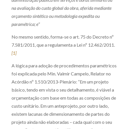
Receba por RSS
na avaliação do custo global da obra, aferida mediante
orçamento sintético ou metodologia expedita ou
paramétrica; e
”
Av. Sete de Setembro, 4698
No mesmo sentido, forma-se o art. 75 do Decreto nº
Batel
Curitiba
/
PR
CEP
80240-000
7.581/2011, que a regulamenta a Lei nº 12.462/2011.
Telefone (41) 2109-8666
[1]
Whatsapp (41) 98881-6616
A lógica para adoção de procedimentos paramétricos
foi explicada pelo Min. Valmir Campelo, Relator no
Acórdão nº 1.510/2013-Plenário: “Em um projeto
básico, tendo em vista o seu detalhamento, é viável a
orçamentação com base em todas as composições de
custo unitário. Em um anteprojeto, por outro lado,
existem lacunas de dimensionamento de partes do
projeto ainda não elaboradas – cada qual com o seu