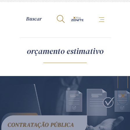
A Zênite
orçamento estimativo
Como publicar conosco
Site da Zênite
Contato
Termos de uso
Política de Privacidade
Guia de Direitos dos Titulares de Dados
Encarregado (contato)