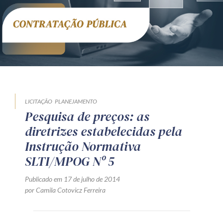
Receba por RSS
Av. Sete de Setembro, 4698
Batel
Curitiba
/
PR
CEP
80240-000
Telefone (41) 2109-8666
Whatsapp (41) 98881-6616
LICITAÇÃO
PLANEJAMENTO
Pesquisa de preços: as
diretrizes estabelecidas pela
Instrução Normativa
SLTI/MPOG Nº 5
Publicado em 17 de julho de 2014
por Camila Cotovicz Ferreira