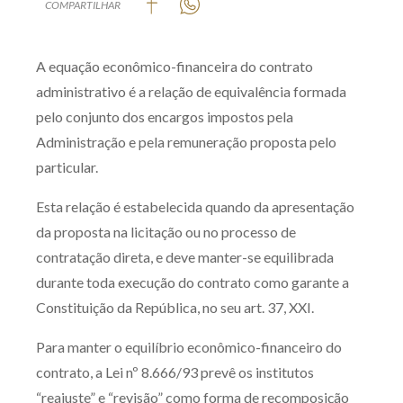
COMPARTILHAR
Produtos e serviços
A equação econômico-financeira do contrato
Zênite Fácil IA
administrativo é a relação de equivalência formada
Zênite Play
pelo conjunto dos encargos impostos pela
Orientação por Escrito
Administração e pela remuneração proposta pelo
Mentoria Zênite
particular.
Esta relação é estabelecida quando da apresentação
Capacitação
da proposta na licitação ou no processo de
contratação direta, e deve manter-se equilibrada
Zênite Online
durante toda execução do contrato como garante a
Eventos presenciais
Constituição da República, no seu art. 37, XXI.
Zênite in Company
Para manter o equilíbrio econômico-financeiro do
Diferenciais
contrato, a Lei nº 8.666/93 prevê os institutos
“reajuste” e “revisão” como forma de recomposição