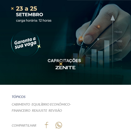
TÓPICOS
CABIMENTO
EQUILÍBRIO ECONÔMICO-
FINANCEIRO
REAJUSTE
REVISÃO
COMPARTILHAR