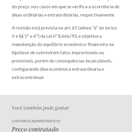
do preço, nos casos em que se verifica a ocorrência de
Receba por RSS
áleas ordinárias e extraordinárias, respectivamente.
A revisão está prevista no art. 65 (alínea “d” do inciso
Av. Sete de Setembro, 4698
II e §§ 5º e 6º) da Lei nº 8.666/93, e objetiva a
Batel
Curitiba
/
PR
CEP
80240-000
manutenção do equilíbrio econômico-financeiro na
Telefone (41) 2109-8666
hipótese de sobrevirem fatos imprevisíveis ou
Whatsapp (41) 98881-6616
previsíveis, porém de consequências incalculáveis,
configurando álea econômica extraordinária e
extracontratual.
Você também pode gostar
CONTRATOS ADMINISTRATIVOS
Preço contratado