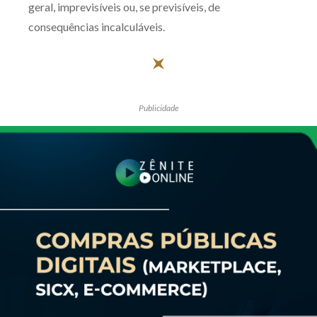
geral, imprevisíveis ou, se previsíveis, de
consequências incalculáveis.
Publicidade