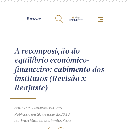
A Zênite
A recomposição do
equilíbrio econômico-
Como publicar conosco
financeiro: cabimento dos
Site da Zênite
institutos (Revisão x
Contato
Reajuste)
Termos de uso
Política de Privacidade
Guia de Direitos dos Titulares de Dados
CONTRATOS ADMINISTRATIVOS
Encarregado (contato)
Publicado em 20 de maio de 2013
por Erica Miranda dos Santos Requi