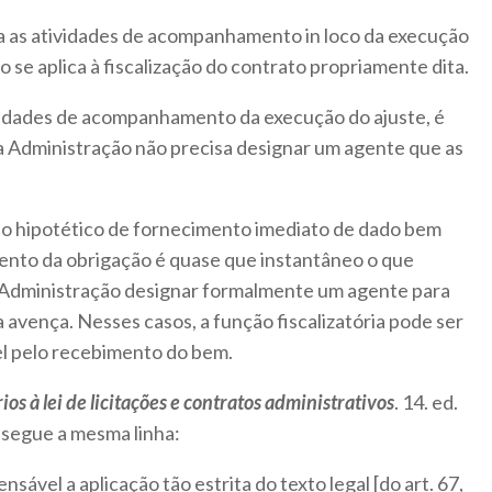
ca as atividades de acompanhamento in loco da execução
o se aplica à fiscalização do contrato propriamente dita.
vidades de acompanhamento da execução do ajuste, é
 a Administração não precisa designar um agente que as
to hipotético de fornecimento imediato de dado bem
ento da obrigação é quase que instantâneo o que
Administração designar formalmente um agente para
 avença. Nesses casos, a função fiscalizatória pode ser
el pelo recebimento do bem.
os à lei de licitações e contratos administrativos
. 14. ed.
) segue a mesma linha:
sável a aplicação tão estrita do texto legal [do art. 67,