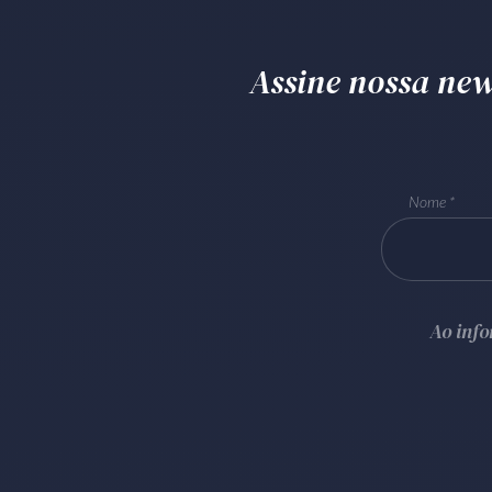
Assine nossa news
Nome
Ao inf