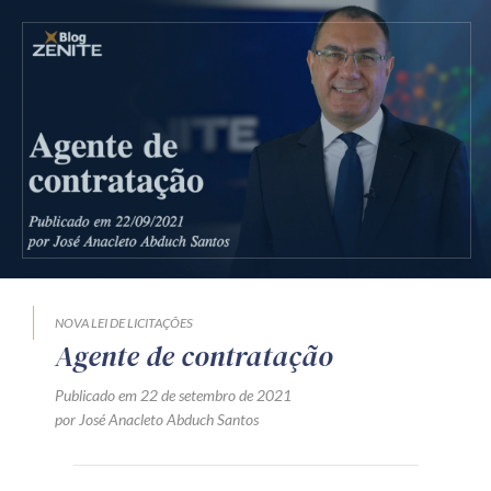
Receba por RSS
Av. Sete de Setembro, 4698
Batel
Curitiba
/
PR
CEP
80240-000
Telefone (41) 2109-8666
Whatsapp (41) 98881-6616
NOVA LEI DE LICITAÇÕES
Agente de contratação
Publicado em 22 de setembro de 2021
por José Anacleto Abduch Santos