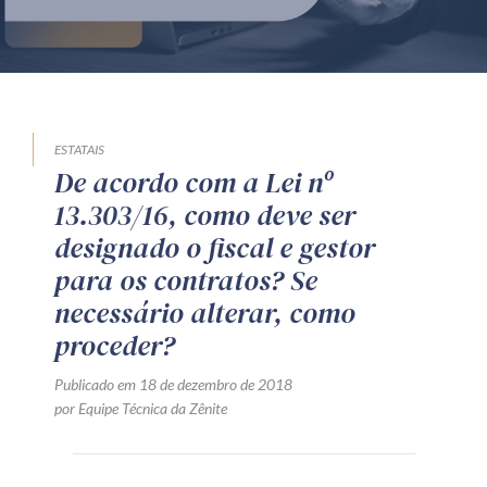
Produtos e serviços
Zênite Fácil IA
Zênite Play
Orientação por Escrito
ESTATAIS
De acordo com a Lei nº
Mentoria Zênite
13.303/16, como deve ser
designado o fiscal e gestor
Capacitação
para os contratos? Se
necessário alterar, como
Zênite Online
proceder?
Eventos presenciais
Publicado em 18 de dezembro de 2018
Zênite in Company
por Equipe Técnica da Zênite
Diferenciais