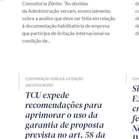
Consultoria Zênite: “As dúvidas
d
da Administração versam, essencialmente,
c
sobre a análise que deve ser feita em relação
d
à documentação habilitatória de empresa
d
que participa de licitação internacional na
d
condição de...
CONTRATAÇÃO PÚBLICA
LICITAÇÃO
CON
S
UNCATEGORIZED
TCU expede
E
recomendações para
c
aprimorar o uso da
f
garantia de proposta
N
prevista no art. 58 da
I