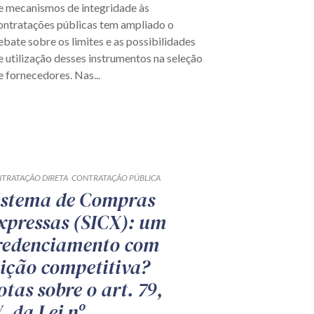
e mecanismos de integridade às
ontratações públicas tem ampliado o
ebate sobre os limites e as possibilidades
e utilização desses instrumentos na seleção
e fornecedores. Nas...
TRATAÇÃO DIRETA
CONTRATAÇÃO PÚBLICA
istema de Compras
xpressas (SICX): um
redenciamento com
eição competitiva?
otas sobre o art. 79,
V, da Lei nº