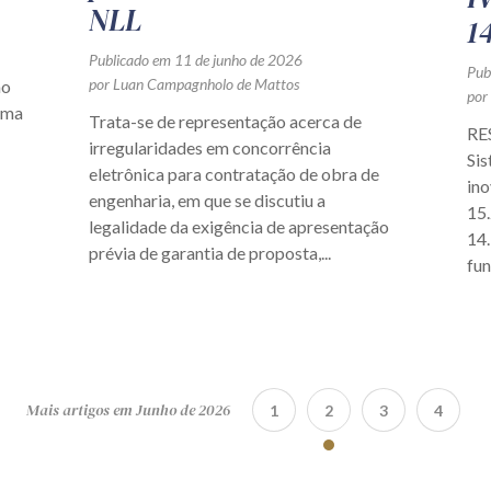
NLL
1
Publicado em 11 de junho de 2026
Pub
por Luan Campagnholo de Mattos
ão
por
uma
Trata-se de representação acerca de
RE
irregularidades em concorrência
Si
eletrônica para contratação de obra de
ino
engenharia, em que se discutiu a
15.
legalidade da exigência de apresentação
14
prévia de garantia de proposta,...
fun
Mais artigos em Junho de 2026
1
2
3
4