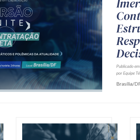
Imer
Cont
Estr
Resp
Deci
Publicado em
por Equipe Té
Brasília/DF