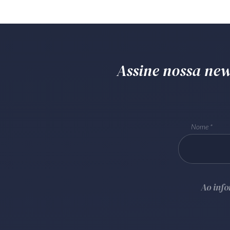
Assine nossa news
Nome
Ao inf