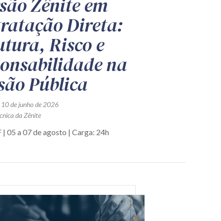
são Zênite em
ratação Direta:
utura, Risco e
onsabilidade na
são Pública
 10 de junho de 2026
cnica da Zênite
 | 05 a 07 de agosto | Carga: 24h