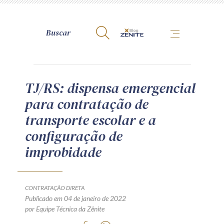
A Zênite
TJ/RS: dispensa emergencial
para contratação de
Como publicar conosco
transporte escolar e a
Site da Zênite
configuração de
Contato
improbidade
Termos de uso
Política de Privacidade
Guia de Direitos dos Titulares de Dados
CONTRATAÇÃO DIRETA
Encarregado (contato)
Publicado em 04 de janeiro de 2022
por Equipe Técnica da Zênite