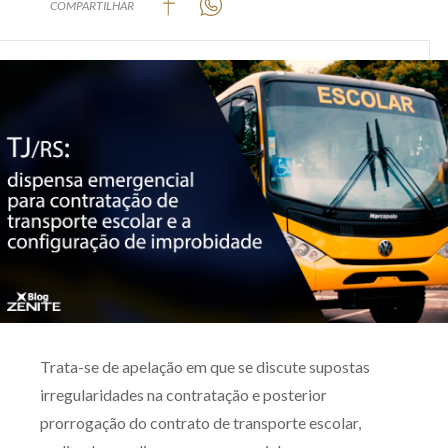
COMPARTILHAR
Produtos e serviços
Zênite Fácil IA
Zênite Play
Orientação por Escrito
Mentoria Zênite
Capacitação
Zênite Online
Eventos presenciais
Zênite in Company
Trata-se de apelação em que se discute supostas
Diferenciais
irregularidades na contratação e posterior
prorrogação do contrato de transporte escolar,