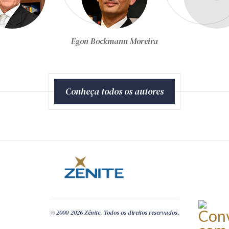
Bockmann Moreira
Equipe Técnica da Zênite
Conheça todos os autores
© 2000-2026 Zênite. Todos os direitos reservados.