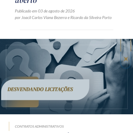
aberto
Publicado em 03 de agosto de 2026
por
Joacil Carlos Viana Bezerra
e
Ricardo da Silveira Porto
CONTRATOS ADMINISTRATIVOS