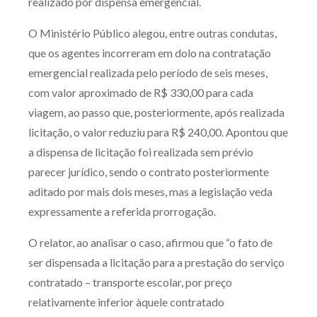
realizado por dispensa emergencial.
Receba por RSS
O Ministério Público alegou, entre outras condutas,
que os agentes incorreram em dolo na contratação
emergencial realizada pelo período de seis meses,
Av. Sete de Setembro, 4698
com valor aproximado de R$ 330,00 para cada
Batel
Curitiba
/
PR
CEP
80240-000
viagem, ao passo que, posteriormente, após realizada
Telefone (41) 2109-8666
licitação, o valor reduziu para R$ 240,00. Apontou que
Whatsapp (41) 98881-6616
a dispensa de licitação foi realizada sem prévio
parecer jurídico, sendo o contrato posteriormente
aditado por mais dois meses, mas a legislação veda
expressamente a referida prorrogação.
O relator, ao analisar o caso, afirmou que “o fato de
ser dispensada a licitação para a prestação do serviço
contratado – transporte escolar, por preço
relativamente inferior àquele contratado