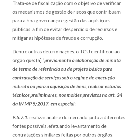
Trata-se de fiscalização com o objetivo de verificar
Produtos e serviços
os mecanismos de gestão de riscos que contribuam
para a boa governança e gestão das aquisições
Zênite Fácil IA
públicas, a fim de evitar desperdício de recursos e
Zênite Play
mitigar as hipóteses de fraude e corrupção.
Orientação por Escrito
Dentre outras determinações, o TCU cientificou ao
Mentoria Zênite
órgão que: (a) “
previamente à elaboração de minuta
de termo de referência ou de projeto básico para
Capacitação
contratação de serviços sob o regime de execução
indireta ou para a aquisição de bens
,
realizar estudos
Zênite Online
técnicos preliminares, nos moldes previstos no art. 24
Eventos presenciais
da IN MP 5/2017, em especial
:
Zênite in Company
9.5.7.1.
realizar análise do mercado junto a diferentes
Diferenciais
fontes possíveis, efetuando levantamento de
contratações similares feitas por outros órgãos,