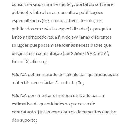
consulta a sítios na internet (e.g. portal do software
Receba por RSS
público), visita a feiras, consulta a publicações
especializadas (e.g. comparativos de soluções
publicados em revistas especializadas) e pesquisa
Av. Sete de Setembro, 4698
junto a fornecedores, a fim de avaliar as diferentes
Batel
Curitiba
/
PR
CEP
80240-000
soluções que possam atender às necessidades que
Telefone (41) 2109-8666
originaram a contratação (Lei 8.666/1993, art. 6º,
Whatsapp (41) 98881-6616
inciso IX, alínea c);
9.5.7.2.
definir método de cálculo das quantidades de
materiais necessárias à contratação;
9.5.7.3.
documentar o método utilizado para a
estimativa de quantidades no processo de
contratação, juntamente com os documentos que lhe
dão suporte;