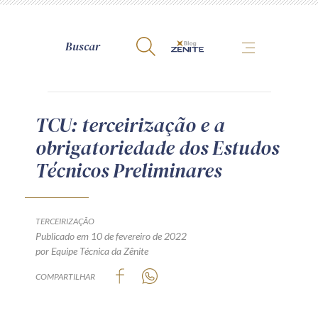
A Zênite
TCU: terceirização e a
obrigatoriedade dos Estudos
Como publicar conosco
Técnicos Preliminares
Site da Zênite
Contato
Termos de uso
TERCEIRIZAÇÃO
Publicado em 10 de fevereiro de 2022
Política de Privacidade
por Equipe Técnica da Zênite
Guia de Direitos dos Titulares de Dados
COMPARTILHAR
Encarregado (contato)