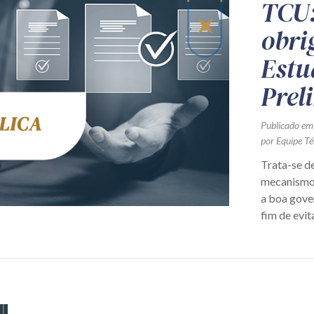
TCU:
obri
Estu
Prel
Publicado em
por Equipe Té
Trata-se de
mecanismos
a boa gover
fim de evit