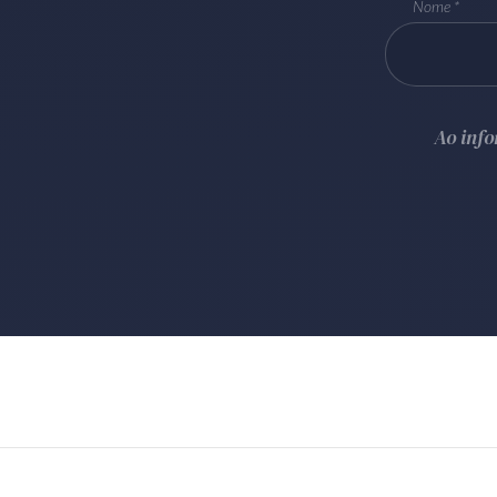
Nome
Ao inf