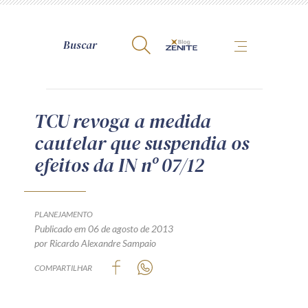
A Zênite
TCU revoga a medida
cautelar que suspendia os
Como publicar conosco
efeitos da IN nº 07/12
Site da Zênite
Contato
Termos de uso
PLANEJAMENTO
Publicado em 06 de agosto de 2013
Política de Privacidade
por Ricardo Alexandre Sampaio
Guia de Direitos dos Titulares de Dados
COMPARTILHAR
Encarregado (contato)