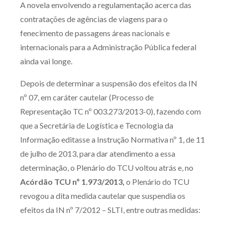
A novela envolvendo a regulamentação acerca das
Produtos e serviços
contratações de agências de viagens para o
fenecimento de passagens áreas nacionais e
Zênite Fácil IA
internacionais para a Administração Pública federal
Zênite Play
ainda vai longe.
Orientação por Escrito
Depois de determinar a suspensão dos efeitos da IN
Mentoria Zênite
nº 07, em caráter cautelar (Processo de
Representação TC nº 003.273/2013-0), fazendo com
Capacitação
que a Secretária de Logística e Tecnologia da
Informação editasse a Instrução Normativa nº 1, de 11
Zênite Online
de julho de 2013, para dar atendimento a essa
Eventos presenciais
determinação, o Plenário do TCU voltou atrás e, no
Zênite in Company
Acórdão TCU nº 1.973/2013,
o Plenário do TCU
Diferenciais
revogou a dita medida cautelar que suspendia os
efeitos da IN nº 7/2012 – SLTI, entre outras medidas: