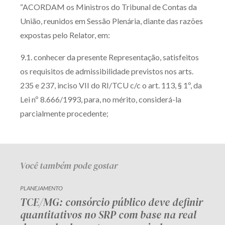
“ACORDAM os Ministros do Tribunal de Contas da
Receba por RSS
União, reunidos em Sessão Plenária, diante das razões
expostas pelo Relator, em:
Av. Sete de Setembro, 4698
9.1. conhecer da presente Representação, satisfeitos
Batel
Curitiba
/
PR
CEP
80240-000
os requisitos de admissibilidade previstos nos arts.
235 e 237, inciso VII do RI/TCU c/c o art. 113, § 1º, da
Telefone (41) 2109-8666
Lei nº 8.666/1993, para, no mérito, considerá-la
Whatsapp (41) 98881-6616
parcialmente procedente;
Você também pode gostar
PLANEJAMENTO
TCE/MG: consórcio público deve definir
quantitativos no SRP com base na real