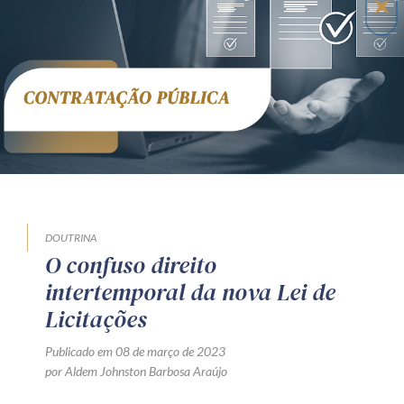
Receba por RSS
Av. Sete de Setembro, 4698
Batel
Curitiba
/
PR
CEP
80240-000
Telefone (41) 2109-8666
Whatsapp (41) 98881-6616
DOUTRINA
O confuso direito
intertemporal da nova Lei de
Licitações
Publicado em 08 de março de 2023
por Aldem Johnston Barbosa Araújo