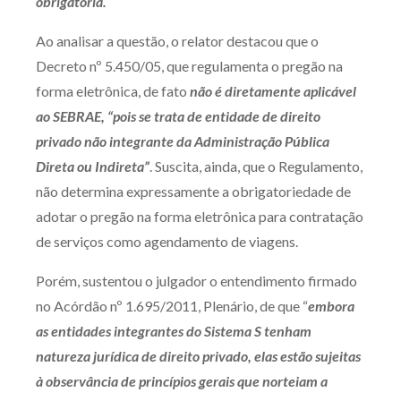
obrigatória.
Receba por RSS
Ao analisar a questão, o relator destacou que o
Decreto nº 5.450/05, que regulamenta o pregão na
forma eletrônica, de fato
não é diretamente aplicável
Av. Sete de Setembro, 4698
ao SEBRAE, “pois se trata de entidade de direito
Batel
Curitiba
/
PR
CEP
80240-000
privado não integrante da Administração Pública
Telefone (41) 2109-8666
Direta ou Indireta”
. Suscita, ainda, que o Regulamento,
Whatsapp (41) 98881-6616
não determina expressamente a obrigatoriedade de
adotar o pregão na forma eletrônica para contratação
de serviços como agendamento de viagens.
Porém, sustentou o julgador o entendimento firmado
no Acórdão nº 1.695/2011, Plenário, de que “
embora
as entidades integrantes do Sistema S tenham
natureza jurídica de direito privado, elas estão sujeitas
à observância de princípios gerais que norteiam a