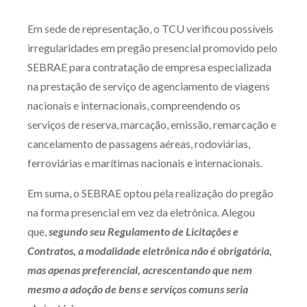
Produtos e serviços
Em sede de representação, o TCU verificou possíveis
irregularidades em pregão presencial promovido pelo
Zênite Fácil IA
SEBRAE para contratação de empresa especializada
Zênite Play
na prestação de serviço de agenciamento de viagens
Orientação por Escrito
nacionais e internacionais, compreendendo os
Mentoria Zênite
serviços de reserva, marcação, emissão, remarcação e
cancelamento de passagens aéreas, rodoviárias,
ferroviárias e marítimas nacionais e internacionais.
Capacitação
Em suma, o SEBRAE optou pela realização do pregão
Zênite Online
na forma presencial em vez da eletrônica. Alegou
Eventos presenciais
que,
segundo seu Regulamento de Licitações e
Zênite in Company
Contratos,
a
modalidade
eletrônica não é obrigatória,
Diferenciais
mas apenas preferencial, acrescentando que nem
mesmo a adoção de bens e serviços comuns seria