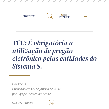
A Zênite
TCU: É obrigatória a
utilização de pregão
Como publicar conosco
eletrônico pelas entidades do
Site da Zênite
Sistema S.
Contato
Termos de uso
Política de Privacidade
SISTEMA "S"
Guia de Direitos dos Titulares de Dados
Publicado em 09 de janeiro de 2018
por Equipe Técnica da Zênite
Encarregado (contato)
COMPARTILHAR