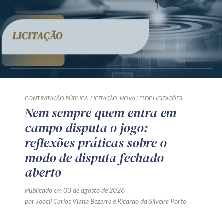
CONTRATAÇÃO PÚBLICA
LICITAÇÃO
NOVA LEI DE LICITAÇÕES
Nem sempre quem entra em
campo disputa o jogo:
reflexões práticas sobre o
modo de disputa fechado-
aberto
Publicado em 03 de agosto de 2026
por
Joacil Carlos Viana Bezerra
e
Ricardo da Silveira Porto