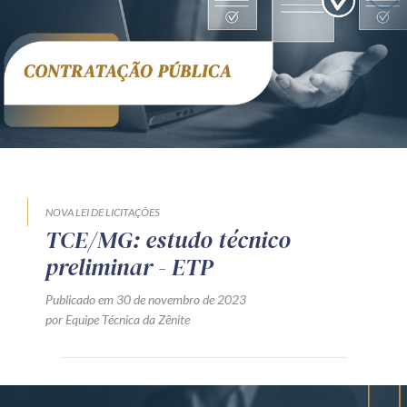
Receba por RSS
Av. Sete de Setembro, 4698
Batel
Curitiba
/
PR
CEP
80240-000
Telefone (41) 2109-8666
Whatsapp (41) 98881-6616
NOVA LEI DE LICITAÇÕES
TCE/MG: estudo técnico
preliminar - ETP
Publicado em 30 de novembro de 2023
por Equipe Técnica da Zênite