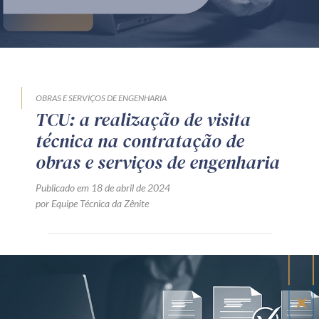
Produtos e serviços
Zênite Fácil IA
Zênite Play
Orientação por Escrito
OBRAS E SERVIÇOS DE ENGENHARIA
TCU: a realização de visita
Mentoria Zênite
técnica na contratação de
obras e serviços de engenharia
Capacitação
Publicado em 18 de abril de 2024
por Equipe Técnica da Zênite
Zênite Online
Eventos presenciais
Zênite in Company
Diferenciais