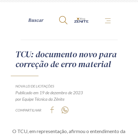
A Zênite
TCU: documento novo para
correção de erro material
Como publicar conosco
Site da Zênite
Contato
NOVA LEI DE LICITAÇÕES
Publicado em 19 de dezembro de 2023
Termos de uso
por Equipe Técnica da Zênite
Política de Privacidade
COMPARTILHAR
Guia de Direitos dos Titulares de Dados
Encarregado (contato)
O TCU, em representação, afirmou o entendimento da