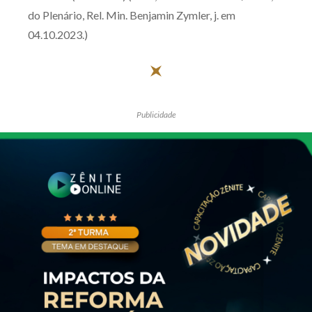
do Plenário, Rel. Min. Benjamin Zymler, j. em
Receba por RSS
04.10.2023.)
Av. Sete de Setembro, 4698
Batel
Curitiba
/
PR
CEP
80240-000
Publicidade
Telefone (41) 2109-8666
Whatsapp (41) 98881-6616