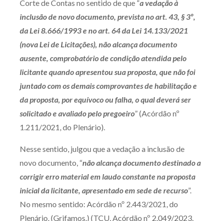
Corte de Contas no sentido de que “
a vedação à
Produtos e serviços
inclusão de novo documento, prevista no art. 43, § 3º,
da Lei 8.666/1993 e no art. 64 da Lei 14.133/2021
Zênite Fácil IA
(nova Lei de Licitações), não alcança documento
Zênite Play
ausente, comprobatório de condição atendida pelo
Orientação por Escrito
licitante quando apresentou sua proposta, que não foi
Mentoria Zênite
juntado com os demais comprovantes de habilitação e
da proposta, por equívoco ou falha, o qual deverá ser
solicitado e avaliado pelo pregoeiro
” (Acórdão nº
Capacitação
1.211/2021, do Plenário).
Zênite Online
Nesse sentido, julgou que a vedação a inclusão de
Eventos presenciais
novo documento, “
não alcança documento destinado a
Zênite in Company
corrigir erro material em laudo constante na proposta
inicial da licitante, apresentado em sede de recurso
”.
Diferenciais
No mesmo sentido: Acórdão nº 2.443/2021, do
Plenário. (Grifamos.) (TCU, Acórdão nº 2.049/2023,