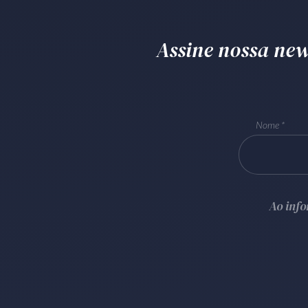
Assine nossa news
Nome
Ao inf