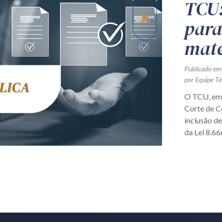
TCU:
para
mate
Publicado em
por Equipe Té
O TCU, em 
Corte de C
inclusão de
da Lei 8.66