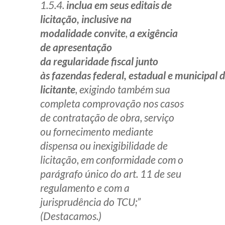
1.5.4.
inclua em seus editais de
Receba por RSS
licitação, inclusive na
modalidade convite
,
a exigência
de apresentação
Av. Sete de Setembro, 4698
da regularidade fiscal junto
Batel
Curitiba
/
PR
CEP
80240-000
às fazendas federal, estadual e municipal 
licitante
, exigindo também sua
Telefone (41) 2109-8666
completa comprovação nos casos
Whatsapp (41) 98881-6616
de contratação de obra, serviço
ou fornecimento mediante
dispensa ou inexigibilidade de
licitação, em conformidade com o
parágrafo único do art. 11 de seu
regulamento e com a
jurisprudência do TCU;”
(Destacamos.)