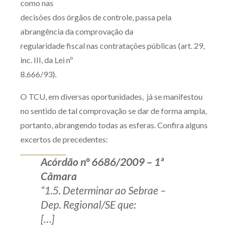
como nas
Produtos e serviços
decisões dos órgãos de controle, passa pela
abrangência da comprovação da
Zênite Fácil IA
regularidade fiscal nas contratações públicas (art. 29,
Zênite Play
inc. III, da Lei nº
Orientação por Escrito
8.666/93).
Mentoria Zênite
O TCU, em diversas oportunidades, já se manifestou
no sentido de tal comprovação se dar de forma ampla,
Capacitação
portanto, abrangendo todas as esferas. Confira alguns
excertos de precedentes:
Zênite Online
Acórdão n° 6686/2009 – 1ª
Eventos presenciais
Câmara
Zênite in Company
“1.5. Determinar ao Sebrae –
Diferenciais
Dep. Regional/SE que:
[…]