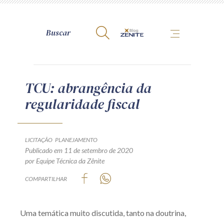
A Zênite
TCU: abrangência da
regularidade fiscal
Como publicar conosco
Site da Zênite
Contato
LICITAÇÃO
PLANEJAMENTO
Publicado em 11 de setembro de 2020
Termos de uso
por Equipe Técnica da Zênite
Política de Privacidade
COMPARTILHAR
Guia de Direitos dos Titulares de Dados
Encarregado (contato)
Uma temática muito discutida, tanto na doutrina,