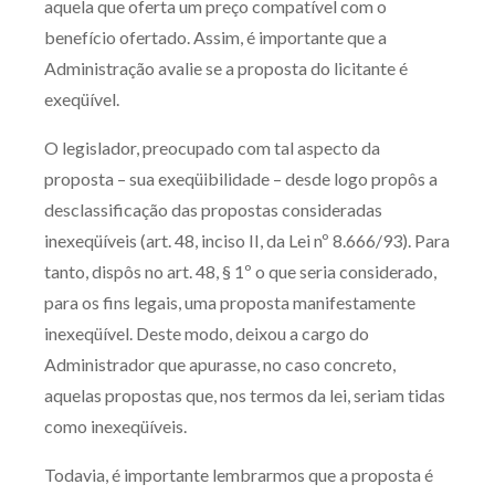
aquela que oferta um preço compatível com o
Receba por RSS
benefício ofertado. Assim, é importante que a
Administração avalie se a proposta do licitante é
exeqüível.
Av. Sete de Setembro, 4698
O legislador, preocupado com tal aspecto da
Batel
Curitiba
/
PR
CEP
80240-000
proposta – sua exeqüibilidade – desde logo propôs a
Telefone (41) 2109-8666
desclassificação das propostas consideradas
Whatsapp (41) 98881-6616
inexeqüíveis (art. 48, inciso II, da Lei nº 8.666/93). Para
tanto, dispôs no art. 48, § 1º o que seria considerado,
para os fins legais, uma proposta manifestamente
inexeqüível. Deste modo, deixou a cargo do
Administrador que apurasse, no caso concreto,
aquelas propostas que, nos termos da lei, seriam tidas
como inexeqüíveis.
Todavia, é importante lembrarmos que a proposta é