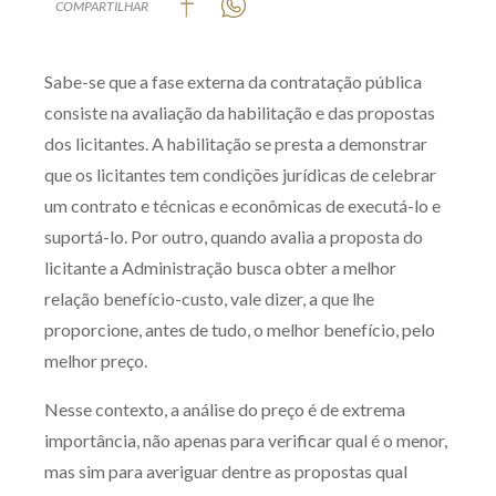
COMPARTILHAR
Produtos e serviços
Sabe-se que a fase externa da contratação pública
Zênite Fácil IA
consiste na avaliação da habilitação e das propostas
Zênite Play
dos licitantes. A habilitação se presta a demonstrar
Orientação por Escrito
que os licitantes tem condições jurídicas de celebrar
Mentoria Zênite
um contrato e técnicas e econômicas de executá-lo e
suportá-lo. Por outro, quando avalia a proposta do
licitante a Administração busca obter a melhor
Capacitação
relação benefício-custo, vale dizer, a que lhe
Zênite Online
proporcione, antes de tudo, o melhor benefício, pelo
melhor preço.
Eventos presenciais
Zênite in Company
Nesse contexto, a análise do preço é de extrema
Diferenciais
importância, não apenas para verificar qual é o menor,
mas sim para averiguar dentre as propostas qual