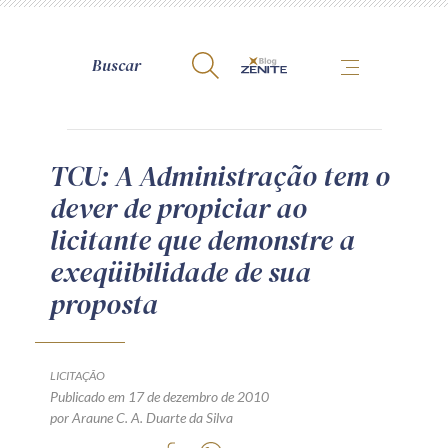
A Zênite
TCU: A Administração tem o
dever de propiciar ao
Como publicar conosco
licitante que demonstre a
Site da Zênite
exeqüibilidade de sua
Contato
proposta
Termos de uso
Política de Privacidade
Guia de Direitos dos Titulares de Dados
LICITAÇÃO
Encarregado (contato)
Publicado em 17 de dezembro de 2010
por Araune C. A. Duarte da Silva